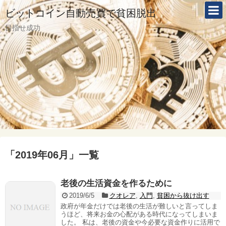
ビットコイン自動売買で貧困脱出
目指せ成功
「
2019年06月
」
一覧
老後の生活資金を作るために
2019/6/5
クオレア
,
入門
,
貧困から抜け出す
政府が年金だけでは老後の生活が難しいと言ってしま
うほど、将来お金の心配がある時代になってしまいま
した。 私は、老後の資金や今必要な資金作りに活用で