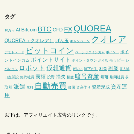
タグ
QUOREA
BTC
FX
Bitcoin
CFD
AI
10万円
クオレア
QUOREA（クオレア）
げん玉
キャンペーン
ビットコイン
ポイ
デモトレード
ベーシックインカム
ポイント
ポイントサイト
ントインカム
モッピー
ポイントタウン
ポイ活
レ
ロボット
仮想通貨
副業
利益
値下がり
バレッジ
仮払い
収入減
暗号資産
実績
損失
暴落
投資
株
口座開設
契約社員
損益
期間社員
自動売買
派遣
資産運
資産形成
取引
貧困
資産作り
無料
用
以下は、アフィリエイト広告のリンクです。