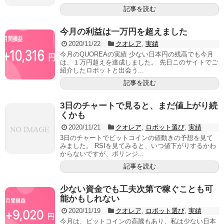
記事を読む
今月の利益は一万円を超えました
2020/11/22
クオレア
,
実績
今月のQUOREAの実績 少ない日本円の残高でも今月
は、１万円超えを達成しました。 先日このサイトでご
紹介したロボットと出会う...
記事を読む
3日のチャートで見ると、まだ値上がり続
くかも
2020/11/21
クオレア
,
ロボット選び
,
実績
3日のチャートでビットコインの値動きの予想を見て
みました。 RSIを見てみると、いつ値下がりするかわ
からないですが、ボリンジ...
記事を読む
少ない資金でも工夫次第で稼ぐことも可
能かもしれない
2020/11/19
クオレア
,
ロボット選び
,
実績
今月は、ビットコインの高騰もあり、私は少ない日本