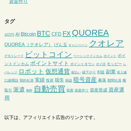
資金作り
タグ
QUOREA
BTC
FX
Bitcoin
CFD
AI
10万円
クオレア
QUOREA（クオレア）
げん玉
キャンペーン
ビットコイン
ポイ
デモトレード
ベーシックインカム
ポイント
ポイントサイト
ントインカム
モッピー
ポイントタウン
ポイ活
レ
ロボット
仮想通貨
副業
利益
値下がり
バレッジ
仮払い
収入減
暗号資産
実績
損失
暴落
投資
株
口座開設
契約社員
損益
期間社員
自動売買
派遣
資産運
資産形成
取引
貧困
資産作り
無料
用
以下は、アフィリエイト広告のリンクです。