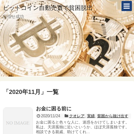
ビットコイン自動売買で貧困脱出
目指せ成功
「
2020年11月
」
一覧
お金に困る前に
2020/11/24
クオレア
,
実績
,
貧困から抜け出す
お金に困ると色々な人に、迷惑をかけてしまいます。
私は、天涯孤独に近いというか、ほぼ天涯孤独です。
相談できる親戚、助けてくれ...