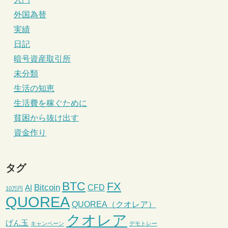
外国為替
実績
日記
暗号資産取引所
未分類
生活の知恵
生活費を稼ぐために
貧困から抜け出す
資金作り
タグ
BTC
FX
Bitcoin
CFD
AI
10万円
QUOREA
QUOREA（クオレア）
クオレア
げん玉
キャンペーン
デモトレー