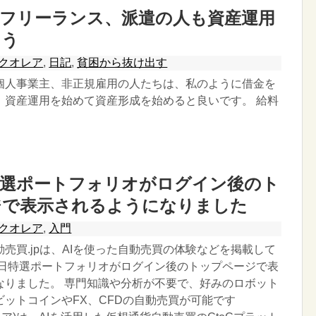
、フリーランス、派遣の人も資産運用
よう
クオレア
,
日記
,
貧困から抜け出す
個人事業主、非正規雇用の人たちは、私のように借金を
、資産運用を始めて資産形成を始めると良いです。 給料
特選ポートフォリオがログイン後のト
ジで表示されるようになりました
クオレア
,
入門
売買.jpは、AIを使った自動売買の体験などを掲載して
３日特選ポートフォリオがログイン後のトップページで表
なりました。 専門知識や分析が不要で、好みのロボット
ビットコインやFX、CFDの自動売買が可能です