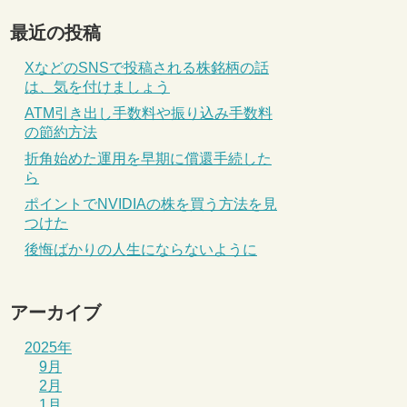
最近の投稿
XなどのSNSで投稿される株銘柄の話
は、気を付けましょう
ATM引き出し手数料や振り込み手数料
の節約方法
折角始めた運用を早期に償還手続した
ら
ポイントでNVIDIAの株を買う方法を見
つけた
後悔ばかりの人生にならないように
アーカイブ
2025年
9月
2月
1月