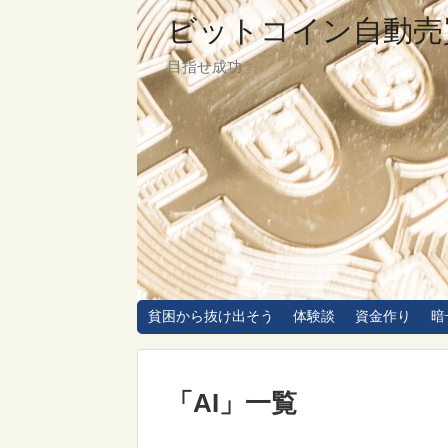
ビットコイン自動売
目指せ成功
貧困から抜け出そう
体験談
資金作り
暗
「
AI
」
一覧