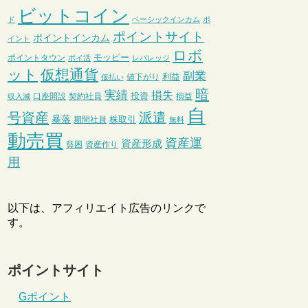
ビットコイン
ド
ベーシックインカム
ポ
ポイントサイト
ポイントインカム
イント
ロボ
モッピー
ポイントタウン
ポイ活
レバレッジ
ット
仮想通貨
副業
利益
値下がり
仮払い
暗
実績
損失
投資
口座開設
契約社員
損益
収入減
自
号資産
派遣
暴落
株取引
期間社員
無料
動売買
資産運
資産形成
貧困
資産作り
用
以下は、アフィリエイト広告のリンクで
す。
ポイントサイト
Gポイント