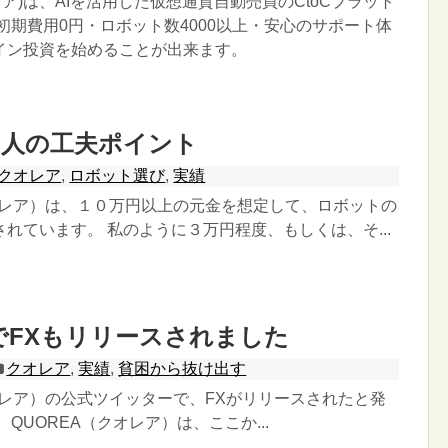
オレア)は、AIを活用した仮想通貨自動売買のCtoCプラット
初期費用0円・ロボット数4000以上・安心のサポート体
イン投資を始めることが出来ます。
い人の工夫ポイント
クオレア
,
ロボット選び
,
実績
クオレア）は、１０万円以上の元金を想定して、ロボットの
れています。 私のように３万円程度、もしくは、そ...
AでFXもリリースされました
クオレア
,
実績
,
貧困から抜け出す
オレア）の公式ツイッターで、FXがリリースされたと発
 QUOREA（クオレア）は、ここか...