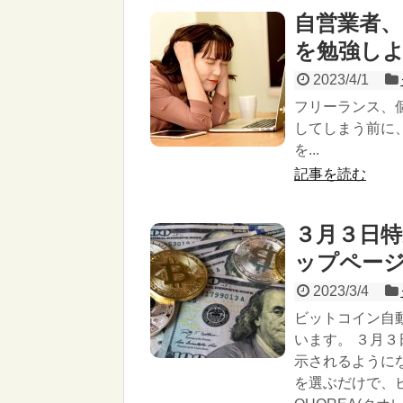
自営業者
を勉強し
2023/4/1
フリーランス、
してしまう前に
を...
記事を読む
３月３日
ップペー
2023/3/4
ビットコイン自動
います。 ３月
示されるように
を選ぶだけで、