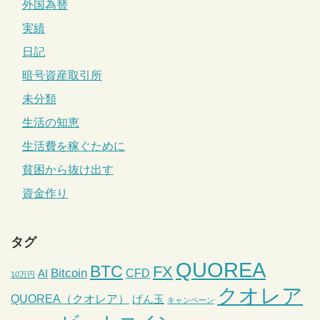
外国為替
実績
日記
暗号資産取引所
未分類
生活の知恵
生活費を稼ぐために
貧困から抜け出す
資金作り
タグ
QUOREA
BTC
FX
Bitcoin
CFD
AI
10万円
クオレア
QUOREA（クオレア）
げん玉
キャンペーン