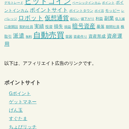
ビットコイン
ポイ
デモトレード
ベーシックインカム
ポイント
ポイントサイト
ントインカム
モッピー
ポイントタウン
ポイ活
レ
ロボット
仮想通貨
副業
利益
値下がり
バレッジ
仮払い
収入減
暗号資産
実績
損失
暴落
投資
株
口座開設
契約社員
損益
期間社員
自動売買
派遣
資産運
資産形成
取引
貧困
資産作り
無料
用
以下は、アフィリエイト広告のリンクです。
ポイントサイト
Gポイント
ゲットマネー
げん玉
すぐたま
ちょびリッチ