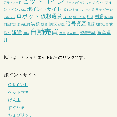
ビットコイン
ポイ
デモトレード
ベーシックインカム
ポイント
ポイントサイト
ントインカム
モッピー
ポイントタウン
ポイ活
レ
ロボット
仮想通貨
副業
利益
値下がり
バレッジ
仮払い
収入減
暗号資産
実績
損失
暴落
投資
株
口座開設
契約社員
損益
期間社員
自動売買
派遣
資産運
資産形成
取引
貧困
資産作り
無料
用
以下は、アフィリエイト広告のリンクです。
ポイントサイト
Gポイント
ゲットマネー
げん玉
すぐたま
ちょびリッチ