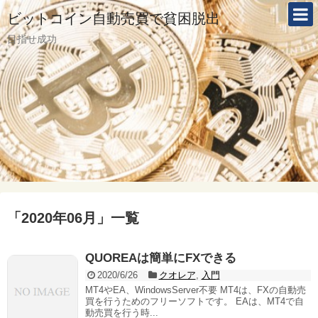
ビットコイン自動売買で貧困脱出
目指せ成功
「
2020年06月
」
一覧
QUOREAは簡単にFXできる
2020/6/26
クオレア
,
入門
MT4やEA、WindowsServer不要 MT4は、FXの自動売
買を行うためのフリーソフトです。 EAは、MT4で自
動売買を行う時...