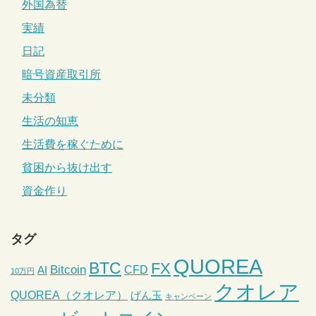
外国為替
実績
日記
暗号資産取引所
未分類
生活の知恵
生活費を稼ぐために
貧困から抜け出す
資金作り
タグ
QUOREA
BTC
FX
Bitcoin
CFD
AI
10万円
クオレア
QUOREA（クオレア）
げん玉
キャンペーン