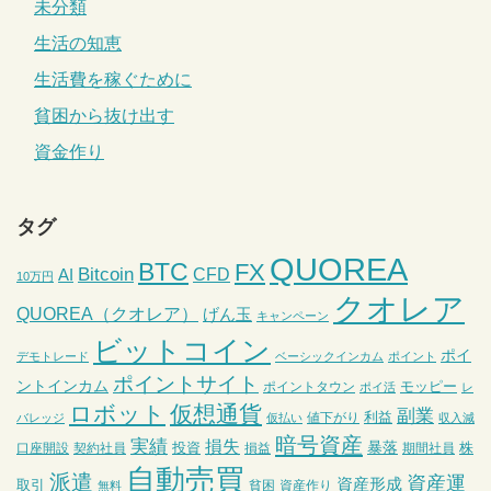
未分類
生活の知恵
生活費を稼ぐために
貧困から抜け出す
資金作り
タグ
QUOREA
BTC
FX
Bitcoin
CFD
AI
10万円
クオレア
QUOREA（クオレア）
げん玉
キャンペーン
ビットコイン
ポイ
デモトレード
ベーシックインカム
ポイント
ポイントサイト
ントインカム
モッピー
ポイントタウン
ポイ活
レ
ロボット
仮想通貨
副業
利益
値下がり
バレッジ
仮払い
収入減
暗号資産
実績
損失
暴落
投資
株
口座開設
契約社員
損益
期間社員
自動売買
派遣
資産運
資産形成
取引
貧困
資産作り
無料