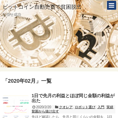
ビットコイン自動売買で貧困脱出
目指せ成功
「
2020年02月
」
一覧
1日で先月の利益とほぼ同じ金額の利益が
出た
2020/2/20
クオレア
,
ロボット選び
,
入門
,
実績
,
貧困から抜け出す
先ほど確認したら、先月と同じくらいの金額を、1日