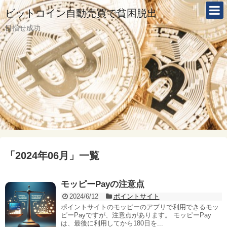
ビットコイン自動売買で貧困脱出
目指せ成功
「
2024年06月
」
一覧
モッピーPayの注意点
2024/6/12
ポイントサイト
ポイントサイトのモッピーのアプリで利用できるモッ
ピーPayですが、注意点があります。 モッピーPay
は、最後に利用してから180日を...