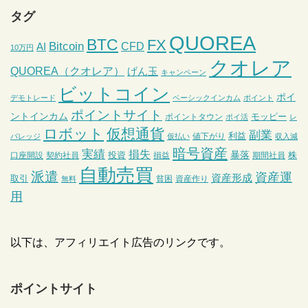
タグ
QUOREA
BTC
FX
Bitcoin
CFD
AI
10万円
クオレア
QUOREA（クオレア）
げん玉
キャンペーン
ビットコイン
ポイ
デモトレード
ベーシックインカム
ポイント
ポイントサイト
ントインカム
モッピー
ポイントタウン
ポイ活
レ
ロボット
仮想通貨
副業
利益
値下がり
バレッジ
仮払い
収入減
暗号資産
実績
損失
暴落
投資
株
口座開設
契約社員
損益
期間社員
自動売買
派遣
資産運
資産形成
取引
貧困
資産作り
無料
用
以下は、アフィリエイト広告のリンクです。
ポイントサイト