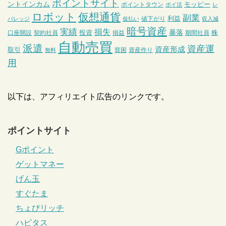
ポイントサイト
ントインカム
モッピー
ポイントタウン
ポイ活
レ
ロボット
仮想通貨
副業
利益
値下がり
バレッジ
仮払い
収入減
暗号資産
実績
損失
暴落
投資
株
口座開設
契約社員
損益
期間社員
自動売買
派遣
資産運
資産形成
取引
貧困
資産作り
無料
用
以下は、アフィリエイト広告のリンクです。
ポイントサイト
Gポイント
ゲットマネー
げん玉
すぐたま
ちょびリッチ
ハピタス