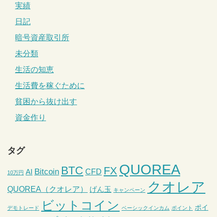
実績
日記
暗号資産取引所
未分類
生活の知恵
生活費を稼ぐために
貧困から抜け出す
資金作り
タグ
QUOREA
BTC
FX
Bitcoin
CFD
AI
10万円
クオレア
QUOREA（クオレア）
げん玉
キャンペーン
ビットコイン
ポイ
デモトレード
ベーシックインカム
ポイント