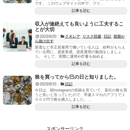
です。 このウェブサイトの中で、フリ...
記事を読む
収入が途絶えても良いように工夫するこ
とが大切
2023/8/20
クオレア
,
リスク回避
,
日記
,
貧困か
ら抜け出す
派遣など非正規雇用で働いている人は、給料がもらえ
ている間に、資産形成、資産運用の勉強をしましょ
う。 そして、実際に運用や貯蓄を始めま...
記事を読む
株を買ってから巳の日と知りました。
2023/8/15
日記
今日は、朝Instagramの投稿を見ていて、某社の株を買
うと良いと言っていたので、早速スマホのアプリで１
０００円で株を購入しました。 ...
記事を読む
スポンサーリンク