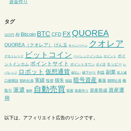
資金作り
タグ
QUOREA
BTC
FX
Bitcoin
CFD
AI
10万円
クオレア
QUOREA（クオレア）
げん玉
キャンペーン
ビットコイン
ポイ
デモトレード
ベーシックインカム
ポイント
ポイントサイト
ントインカム
モッピー
ポイントタウン
ポイ活
レ
ロボット
仮想通貨
副業
利益
値下がり
バレッジ
仮払い
収入減
暗号資産
実績
損失
暴落
投資
株
口座開設
契約社員
損益
期間社員
自動売買
派遣
資産運
資産形成
取引
貧困
資産作り
無料
用
以下は、アフィリエイト広告のリンクです。