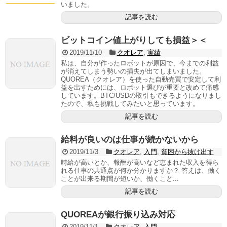
いました。
記事を読む
ビットコイン値上がりしても損益＞＜
2019/11/10
クオレア
,
実績
私は、自分が作ったロボットが原因で、今までの利益
が消えてしまう勢いの損失が出てしまいました。
QUOREA（クオレア）を使った自動売買で安定して利
益を出すためには、ロボット選びが重要と改めて痛感
しています。BTC/USDの取引もできるようになりまし
たので、私も挑戦してみたいと思っています。
記事を読む
給料が良いのは仕事が続かないから
2019/11/3
クオレア
,
入門
,
貧困から抜け出す
時給が高いとか、報酬が高いなど恵まれた収入を得ら
れる仕事の共通点が何か分かりますか？ 答えは、働く
ことが出来る期間が短いか、働くこと...
記事を読む
QUOREAが銀行振り込み対応
2019/11/1
クオレア
,
入門