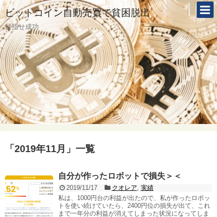
ビットコイン自動売買で貧困脱出
目指せ成功
「
2019年11月
」
一覧
自分が作ったロボットで損失＞＜
2019/11/17
クオレア
,
実績
私は、1000円台の利益が出たので、私が作ったロボッ
トを使い続けていたら、2400円位の損失が出て、これ
まで一年分の利益が消えてしまった状況になってしま