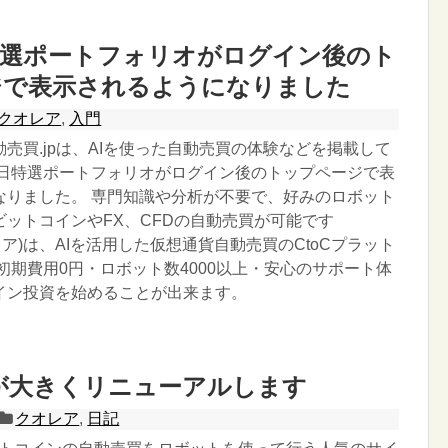
特選ポートフォリオがログイン後のト
ジで表示されるようになりました
クオレア
,
入門
売買.jpは、AIを使った自動売買の体験などを掲載して
３日特選ポートフォリオがログイン後のトップページで表
なりました。 専門知識や分析が不要で、好みのロボット
ビットコインやFX、CFDの自動売買が可能です
オレア)は、AIを活用した仮想通貨自動売買のCtoCプラット
初期費用0円・ロボット数4000以上・安心のサポート体
イン投資を始めることが出来ます。
Aが大きくリニューアルします
クオレア
,
日記