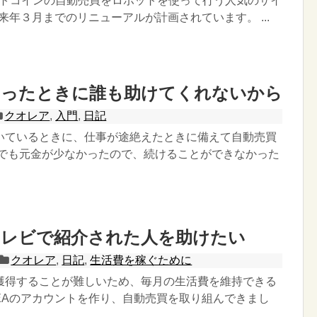
ビットコインの自動売買をロボットを使って行う人気のサイ
、来年３月までのリニューアルが計画されています。 ...
なったときに誰も助けてくれないから
クオレア
,
入門
,
日記
いているときに、仕事が途絶えたときに備えて自動売買
 でも元金が少なかったので、続けることができなかった
テレビで紹介された人を助けたい
クオレア
,
日記
,
生活費を稼ぐために
獲得することが難しいため、毎月の生活費を維持できる
REAのアカウントを作り、自動売買を取り組んできまし