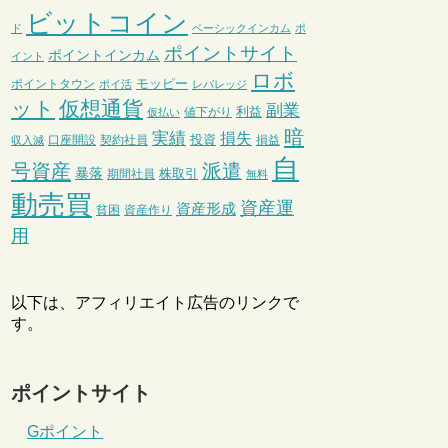
ビットコイン
ド
ベーシックインカム
ポ
ポイントサイト
ポイントインカム
イント
ロボ
モッピー
ポイントタウン
ポイ活
レバレッジ
ット
仮想通貨
副業
利益
値下がり
仮払い
暗
実績
損失
投資
口座開設
契約社員
損益
収入減
自
号資産
派遣
暴落
株取引
期間社員
無料
動売買
資産運
資産形成
貧困
資産作り
用
以下は、アフィリエイト広告のリンクで
す。
ポイントサイト
Gポイント