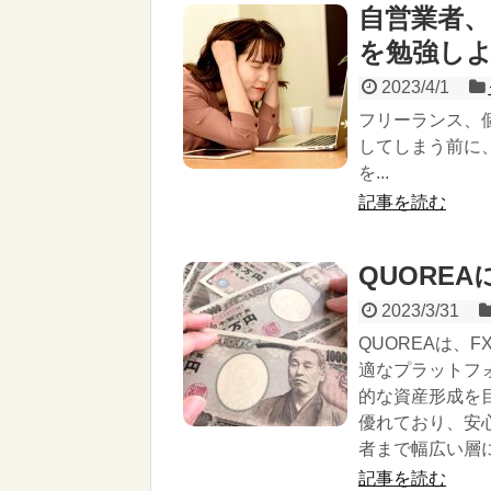
自営業者
を勉強し
2023/4/1
フリーランス、
してしまう前に
を...
記事を読む
QUORE
2023/3/31
QUOREAは、
適なプラットフ
的な資産形成を
優れており、安
者まで幅広い層
記事を読む