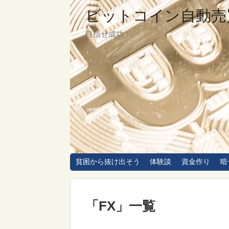
ビットコイン自動売
目指せ成功
貧困から抜け出そう
体験談
資金作り
暗
「
FX
」
一覧