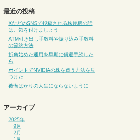
最近の投稿
XなどのSNSで投稿される株銘柄の話
は、気を付けましょう
ATM引き出し手数料や振り込み手数料
の節約方法
折角始めた運用を早期に償還手続した
ら
ポイントでNVIDIAの株を買う方法を見
つけた
後悔ばかりの人生にならないように
アーカイブ
2025年
9月
2月
1月