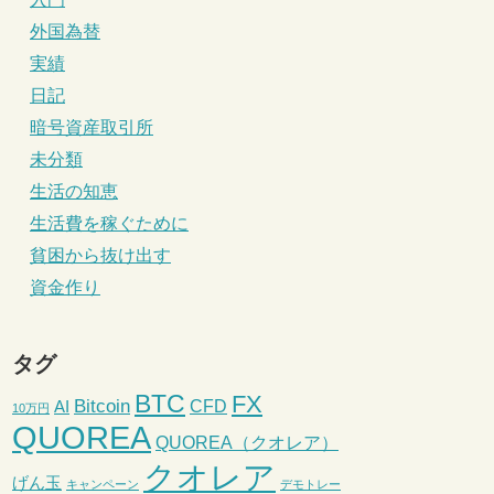
外国為替
実績
日記
暗号資産取引所
未分類
生活の知恵
生活費を稼ぐために
貧困から抜け出す
資金作り
タグ
BTC
FX
Bitcoin
CFD
AI
10万円
QUOREA
QUOREA（クオレア）
クオレア
げん玉
キャンペーン
デモトレー