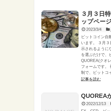
３月３日
ップペー
2023/3/4
ビットコイン自動
います。 ３月
示されるように
を選ぶだけで、
QUOREA(ク
フォームです。 
制で、ビットコ
記事を読む
QUORE
2022/12/13