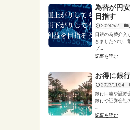
為替が円
目指す
2024/5/2
日銀の為替介入
きましたので、
プ...
記事を読む
お得に銀
2023/11/24
銀行口座や証券
銀行や証券会社
...
記事を読む