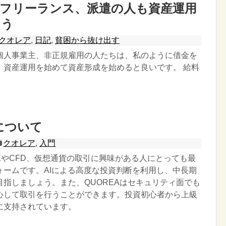
、フリーランス、派遣の人も資産運用
よう
クオレア
,
日記
,
貧困から抜け出す
個人事業主、非正規雇用の人たちは、私のように借金を
、資産運用を始めて資産形成を始めると良いです。 給料
Aについて
クオレア
,
入門
FXやCFD、仮想通貨の取引に興味がある人にとっても最
ォームです。AIによる高度な投資判断を利用し、中長期
目指しましょう。また、QUOREAはセキュリティ面でも
心して取引を行うことができます。投資初心者から上級
に支持されています。