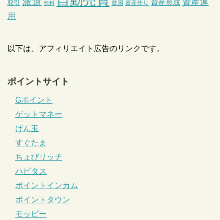
自動売買
派遣
資産運
資産形成
取引
貧困
資産作り
無料
用
以下は、アフィリエイト広告のリンクです。
ポイントサイト
Gポイント
ゲットマネー
げん玉
すぐたま
ちょびリッチ
ハピタス
ポイントインカム
ポイントタウン
モッピー