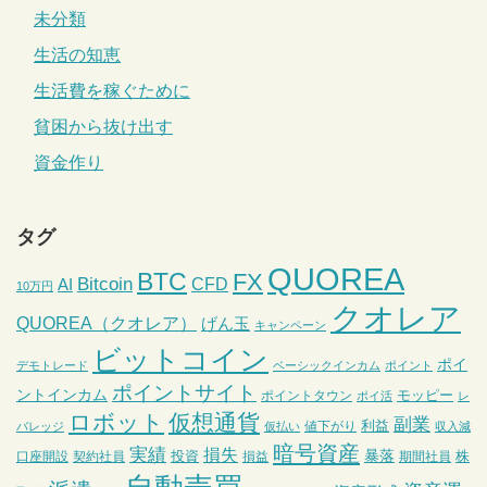
未分類
生活の知恵
生活費を稼ぐために
貧困から抜け出す
資金作り
タグ
QUOREA
BTC
FX
Bitcoin
CFD
AI
10万円
クオレア
QUOREA（クオレア）
げん玉
キャンペーン
ビットコイン
ポイ
デモトレード
ベーシックインカム
ポイント
ポイントサイト
ントインカム
モッピー
ポイントタウン
ポイ活
レ
ロボット
仮想通貨
副業
利益
値下がり
バレッジ
仮払い
収入減
暗号資産
実績
損失
暴落
投資
株
口座開設
契約社員
損益
期間社員