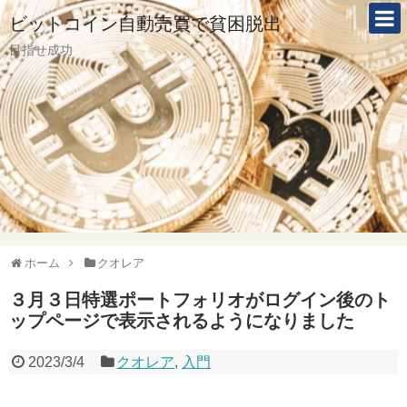
ビットコイン自動売買で貧困脱出
目指せ成功
ホーム
クオレア
３月３日特選ポートフォリオがログイン後のト
ップページで表示されるようになりました
2023/3/4
クオレア
,
入門