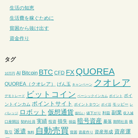
生活の知恵
生活費を稼ぐために
貧困から抜け出す
資金作り
タグ
QUOREA
BTC
FX
Bitcoin
CFD
AI
10万円
クオレア
QUOREA（クオレア）
げん玉
キャンペーン
ビットコイン
ポイ
デモトレード
ベーシックインカム
ポイント
ポイントサイト
ントインカム
モッピー
ポイントタウン
ポイ活
レ
ロボット
仮想通貨
副業
利益
値下がり
バレッジ
仮払い
収入減
暗号資産
実績
損失
暴落
投資
株
口座開設
契約社員
損益
期間社員
自動売買
派遣
資産運
資産形成
取引
貧困
資産作り
無料