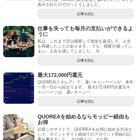
表示されたのでびっくりしました。
記事を読む
仕事を失っても毎月の支払いができるよ
うに
私は、これまで沢山残業して借金を返済して、人生
を再建したことがあります。 でも、残業が減ってし
まい、人生を潰してしました。 今...
記事を読む
最大172,000円還元
QUOREA(クオレア）で、凄いキャンペーンが、来年
一月一日から始まります。 最大172,000円分還元キ
ャンペーンは、凄いキャンペ...
記事を読む
QUOREAを始めるならモッピー経由も
お得
以前このサイトで、QUOREAをお得に始める方法と
して、ポイントサイト経由でのアカウント登録の記
事を書きました。 その時とは、また別...