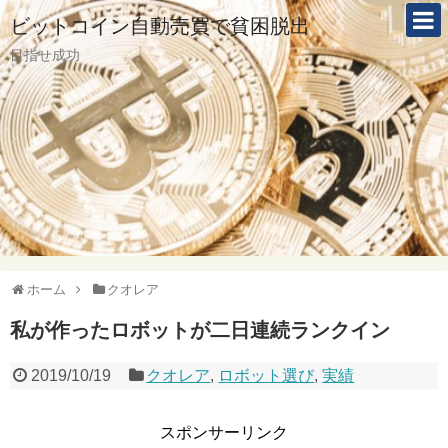
ビットコイン自動売買で貧困脱出
目指せ成功
ホーム
クオレア
私が作ったロボットが二日連続ランクイン
2019/10/19
クオレア
,
ロボット選び
,
実績
スポンサーリンク