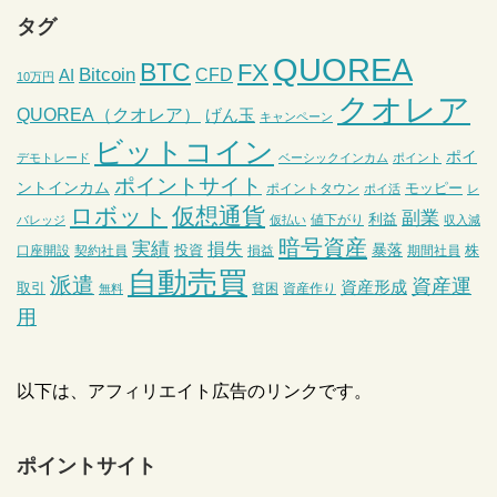
タグ
QUOREA
BTC
FX
Bitcoin
CFD
AI
10万円
クオレア
QUOREA（クオレア）
げん玉
キャンペーン
ビットコイン
ポイ
デモトレード
ベーシックインカム
ポイント
ポイントサイト
ントインカム
モッピー
ポイントタウン
ポイ活
レ
ロボット
仮想通貨
副業
利益
値下がり
バレッジ
仮払い
収入減
暗号資産
実績
損失
暴落
投資
株
口座開設
契約社員
損益
期間社員
自動売買
派遣
資産運
資産形成
取引
貧困
資産作り
無料
用
以下は、アフィリエイト広告のリンクです。
ポイントサイト