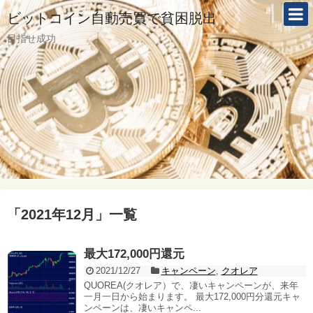
ビットコイン自動売買で貧困脱出
目指せ成功
「
2021年12月
」
一覧
最大172,000円還元
2021/12/27
キャンペーン
,
クオレア
QUOREA(クオレア）で、凄いキャンペーンが、来年
一月一日から始まります。 最大172,000円分還元キャ
ンペーンは、凄いキャンペ...