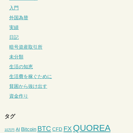
入門
外国為替
実績
日記
暗号資産取引所
未分類
生活の知恵
生活費を稼ぐために
貧困から抜け出す
資金作り
タグ
QUOREA
BTC
FX
Bitcoin
CFD
AI
10万円