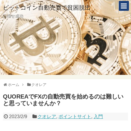
ビットコイン自動売買で貧困脱出
目指せ成功
ホーム
クオレア
QUOREAでFXの自動売買を始めるのは難しい
と思っていませんか？
2023/2/9
クオレア
,
ポイントサイト
,
入門