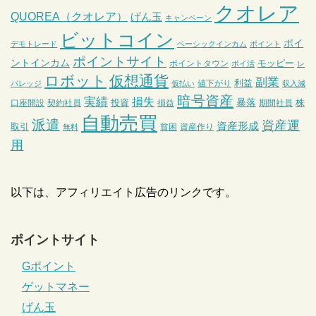
クオレア
QUOREA（クオレア）
げん玉
キャンペーン
ビットコイン
ポイ
デモトレード
ベーシックインカム
ポイント
ポイントサイト
ントインカム
モッピー
ポイントタウン
ポイ活
レ
ロボット
仮想通貨
副業
利益
値下がり
バレッジ
仮払い
収入減
暗号資産
実績
損失
暴落
投資
株
口座開設
契約社員
損益
期間社員
自動売買
派遣
資産運
資産形成
取引
貧困
資産作り
無料
用
以下は、アフィリエイト広告のリンクです。
ポイントサイト
Gポイント
ゲットマネー
げん玉