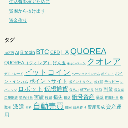
生活費を稼ぐために
貧困から抜け出す
資金作り
タグ
QUOREA
BTC
FX
Bitcoin
CFD
AI
10万円
クオレア
QUOREA（クオレア）
げん玉
キャンペーン
ビットコイン
ポイ
デモトレード
ベーシックインカム
ポイント
ポイントサイト
ントインカム
モッピー
ポイントタウン
ポイ活
レ
ロボット
仮想通貨
副業
利益
値下がり
バレッジ
仮払い
収入減
暗号資産
実績
損失
暴落
投資
株
口座開設
契約社員
損益
期間社員
自動売買
派遣
資産運
資産形成
取引
貧困
資産作り
無料
用