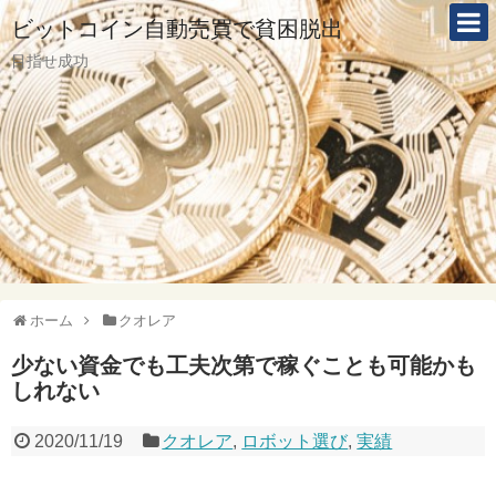
ビットコイン自動売買で貧困脱出
目指せ成功
ホーム
クオレア
少ない資金でも工夫次第で稼ぐことも可能かも
しれない
2020/11/19
クオレア
,
ロボット選び
,
実績