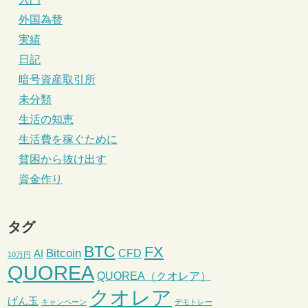
外国為替
実績
日記
暗号資産取引所
未分類
生活の知恵
生活費を稼ぐために
貧困から抜け出す
資金作り
タグ
BTC
FX
Bitcoin
CFD
AI
10万円
QUOREA
QUOREA（クオレア）
クオレア
げん玉
キャンペーン
デモトレー