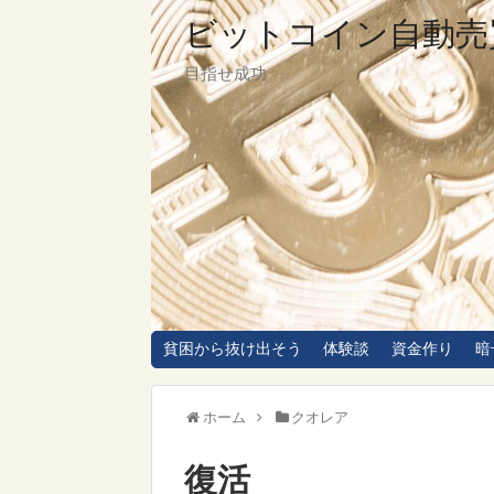
ビットコイン自動売
目指せ成功
貧困から抜け出そう
体験談
資金作り
暗
ホーム
クオレア
復活