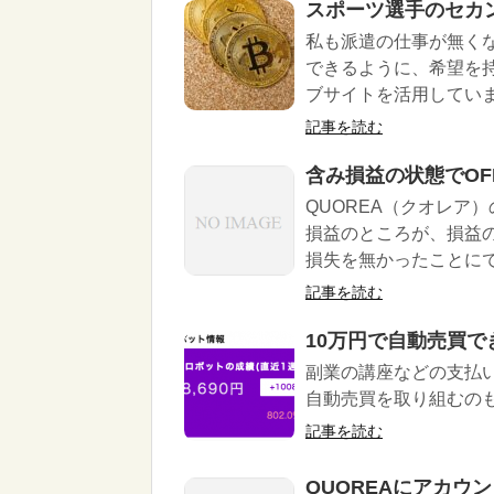
スポーツ選手のセカ
私も派遣の仕事が無くな
できるように、希望を持
ブサイトを活用してい
記事を読む
含み損益の状態でOF
QUOREA（クオレア
損益のところが、損益
損失を無かったことに
記事を読む
10万円で自動売買で
副業の講座などの支払い
自動売買を取り組むの
記事を読む
QUOREAにアカウ