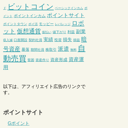
ビットコイン
ド
ベーシックインカム
ポ
ポイントサイト
ポイントインカム
イント
ロボ
モッピー
ポイントタウン
ポイ活
レバレッジ
ット
仮想通貨
副業
利益
値下がり
仮払い
暗
実績
損失
投資
口座開設
契約社員
損益
収入減
自
号資産
派遣
暴落
株取引
期間社員
無料
動売買
資産運
資産形成
貧困
資産作り
用
以下は、アフィリエイト広告のリンクで
す。
ポイントサイト
Gポイント