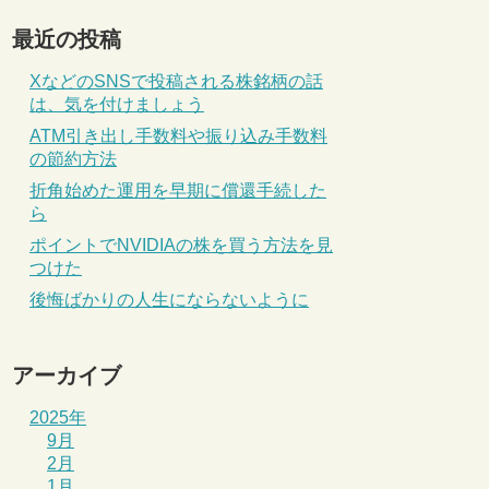
最近の投稿
XなどのSNSで投稿される株銘柄の話
は、気を付けましょう
ATM引き出し手数料や振り込み手数料
の節約方法
折角始めた運用を早期に償還手続した
ら
ポイントでNVIDIAの株を買う方法を見
つけた
後悔ばかりの人生にならないように
アーカイブ
2025年
9月
2月
1月