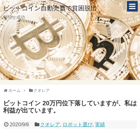
ビットコイン自動売買で貧困脱出
目指せ成功
ホーム
クオレア
ビットコイン 20万円位下落していますが、私は
利益が出ています。
2020/9/6
クオレア
,
ロボット選び
,
実績