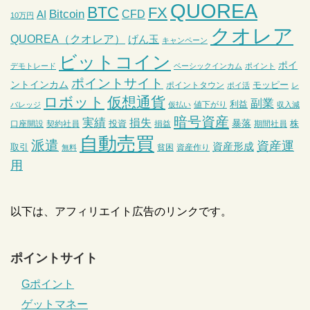
QUOREA
BTC
FX
Bitcoin
CFD
AI
10万円
クオレア
QUOREA（クオレア）
げん玉
キャンペーン
ビットコイン
ポイ
デモトレード
ベーシックインカム
ポイント
ポイントサイト
ントインカム
モッピー
ポイントタウン
ポイ活
レ
ロボット
仮想通貨
副業
利益
値下がり
バレッジ
仮払い
収入減
暗号資産
実績
損失
暴落
投資
株
口座開設
契約社員
損益
期間社員
自動売買
派遣
資産運
資産形成
取引
貧困
資産作り
無料
用
以下は、アフィリエイト広告のリンクです。
ポイントサイト
Gポイント
ゲットマネー