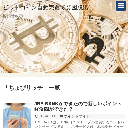
ビットコイン自動売買で貧困脱出
目指せ成功
「
ちょびリッチ
」
一覧
JRE BANKができたので新しいポイント
経済圏ができた？
2024/5/11
ポイントサイト
JRE BANKは、JR東日本グループが提供するネットバ
ンクサービスです。このサービスは、株式会社ビュー