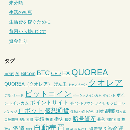
未分類
生活の知恵
生活費を稼ぐために
貧困から抜け出す
資金作り
タグ
QUOREA
BTC
FX
Bitcoin
CFD
AI
10万円
クオレア
QUOREA（クオレア）
げん玉
キャンペーン
ビットコイン
ポイ
デモトレード
ベーシックインカム
ポイント
ポイントサイト
ントインカム
モッピー
ポイントタウン
ポイ活
レ
ロボット
仮想通貨
副業
利益
値下がり
バレッジ
仮払い
収入減
暗号資産
実績
損失
暴落
投資
株
口座開設
契約社員
損益
期間社員
自動売買
派遣
資産運
資産形成
取引
貧困
資産作り
無料