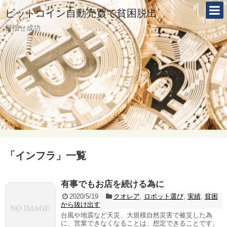
ビットコイン自動売買で貧困脱出
目指せ成功
「
インフラ
」
一覧
有事でもお店を続ける為に
2020/5/19
クオレア
,
ロボット選び
,
実績
,
貧困
から抜け出す
台風や地震など天災、大規模自然災害で被災した為
に、営業できなくなることは、想定できることです。