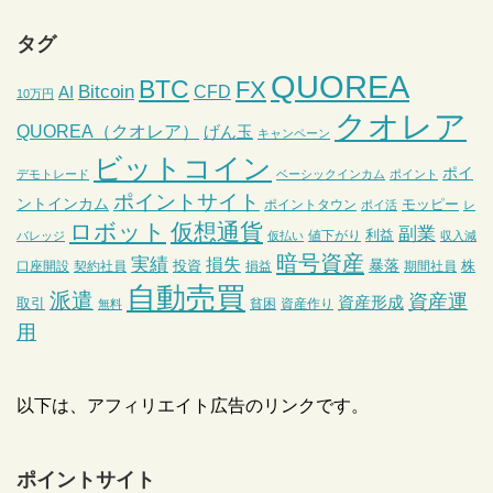
タグ
QUOREA
BTC
FX
Bitcoin
CFD
AI
10万円
クオレア
QUOREA（クオレア）
げん玉
キャンペーン
ビットコイン
ポイ
デモトレード
ベーシックインカム
ポイント
ポイントサイト
ントインカム
モッピー
ポイントタウン
ポイ活
レ
ロボット
仮想通貨
副業
利益
値下がり
バレッジ
仮払い
収入減
暗号資産
実績
損失
暴落
投資
株
口座開設
契約社員
損益
期間社員
自動売買
派遣
資産運
資産形成
取引
貧困
資産作り
無料
用
以下は、アフィリエイト広告のリンクです。
ポイントサイト