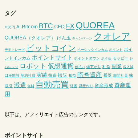
タグ
QUOREA
BTC
FX
Bitcoin
CFD
AI
10万円
クオレア
QUOREA（クオレア）
げん玉
キャンペーン
ビットコイン
ポイ
デモトレード
ベーシックインカム
ポイント
ポイントサイト
ントインカム
モッピー
ポイントタウン
ポイ活
レ
ロボット
仮想通貨
副業
利益
値下がり
バレッジ
仮払い
収入減
暗号資産
実績
損失
暴落
投資
株
口座開設
契約社員
損益
期間社員
自動売買
派遣
資産運
資産形成
取引
貧困
資産作り
無料
用
以下は、アフィリエイト広告のリンクです。
ポイントサイト