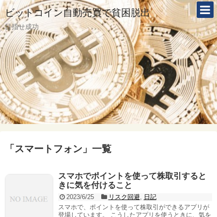
ビットコイン自動売買で貧困脱出
目指せ成功
「
スマートフォン
」
一覧
スマホでポイントを使って株取引すると
きに気を付けること
2023/6/25
リスク回避
,
日記
スマホで、ポイントを使って株取引ができるアプリが
登場しています。 こうしたアプリを使うときに、気を