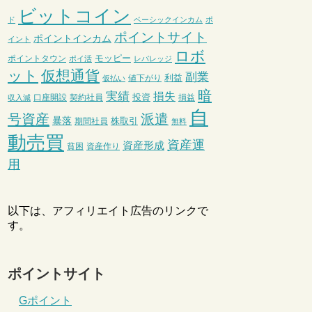
ビットコイン
ド
ベーシックインカム
ポ
ポイントサイト
ポイントインカム
イント
ロボ
モッピー
ポイントタウン
ポイ活
レバレッジ
ット
仮想通貨
副業
利益
値下がり
仮払い
暗
実績
損失
投資
口座開設
契約社員
損益
収入減
自
号資産
派遣
暴落
株取引
期間社員
無料
動売買
資産運
資産形成
貧困
資産作り
用
以下は、アフィリエイト広告のリンクで
す。
ポイントサイト
Gポイント