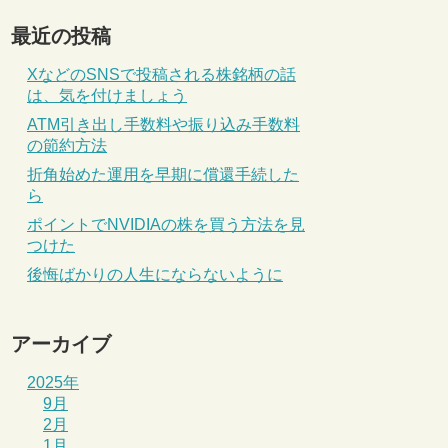
最近の投稿
XなどのSNSで投稿される株銘柄の話
は、気を付けましょう
ATM引き出し手数料や振り込み手数料
の節約方法
折角始めた運用を早期に償還手続した
ら
ポイントでNVIDIAの株を買う方法を見
つけた
後悔ばかりの人生にならないように
アーカイブ
2025年
9月
2月
1月