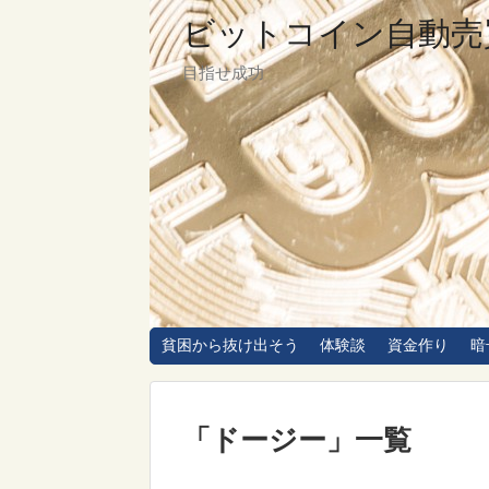
ビットコイン自動売
目指せ成功
貧困から抜け出そう
体験談
資金作り
暗
「
ドージー
」
一覧