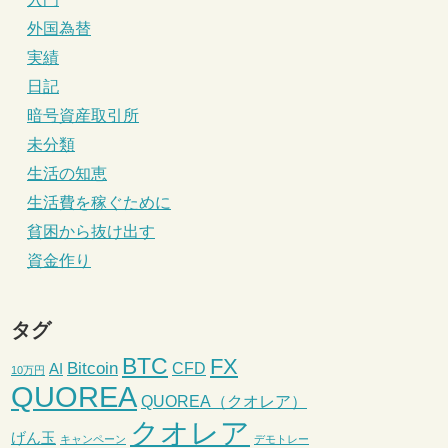
外国為替
実績
日記
暗号資産取引所
未分類
生活の知恵
生活費を稼ぐために
貧困から抜け出す
資金作り
タグ
BTC
FX
Bitcoin
CFD
AI
10万円
QUOREA
QUOREA（クオレア）
クオレア
げん玉
キャンペーン
デモトレー