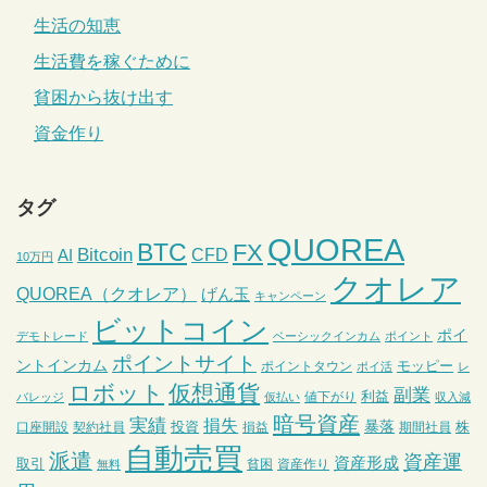
生活の知恵
生活費を稼ぐために
貧困から抜け出す
資金作り
タグ
QUOREA
BTC
FX
Bitcoin
CFD
AI
10万円
クオレア
QUOREA（クオレア）
げん玉
キャンペーン
ビットコイン
ポイ
デモトレード
ベーシックインカム
ポイント
ポイントサイト
ントインカム
モッピー
ポイントタウン
ポイ活
レ
ロボット
仮想通貨
副業
利益
値下がり
バレッジ
仮払い
収入減
暗号資産
実績
損失
暴落
投資
株
口座開設
契約社員
損益
期間社員
自動売買
派遣
資産運
資産形成
取引
貧困
資産作り
無料