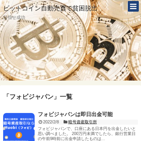
ビットコイン自動売買で貧困脱出
目指せ成功
「
フォビジャパン
」
一覧
フォビジャパンは即日出金可能
2022/2/8
暗号資産取引所
フォビジャパンで、口座にある日本円を出金したいと
思い調べました。 200万円未満でしたら、銀行営業日
の午前9時前に出金申請したものは...