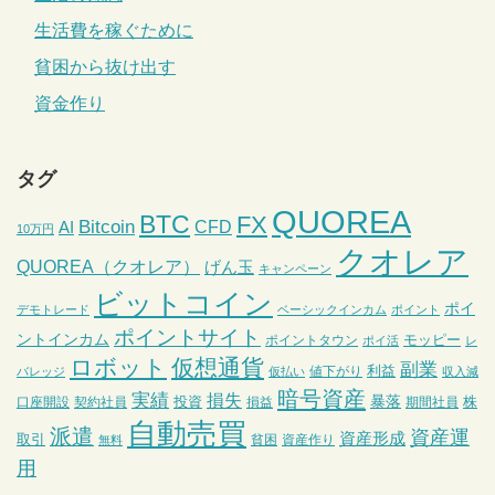
生活費を稼ぐために
貧困から抜け出す
資金作り
タグ
QUOREA
BTC
FX
Bitcoin
CFD
AI
10万円
クオレア
QUOREA（クオレア）
げん玉
キャンペーン
ビットコイン
ポイ
デモトレード
ベーシックインカム
ポイント
ポイントサイト
ントインカム
モッピー
ポイントタウン
ポイ活
レ
ロボット
仮想通貨
副業
利益
値下がり
バレッジ
仮払い
収入減
暗号資産
実績
損失
暴落
投資
株
口座開設
契約社員
損益
期間社員
自動売買
派遣
資産運
資産形成
取引
貧困
資産作り
無料
用