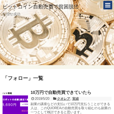
ビットコイン自動売買で貧困脱出
目指せ成功
「
フォロー
」
一覧
10万円で自動売買できていたら
2019/5/20
クオレア
,
実績
副業の講座などの支払いで10万円支払うことができる
人は、このQUOREAの自動売買を取り組むのも副業の
一つとして検討できると思います。