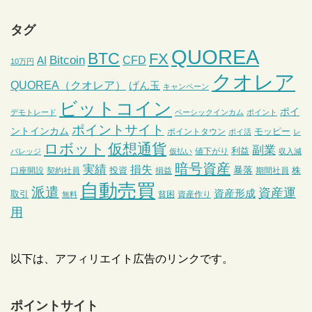
タグ
QUOREA
BTC
FX
Bitcoin
CFD
AI
10万円
クオレア
QUOREA（クオレア）
げん玉
キャンペーン
ビットコイン
ポイ
デモトレード
ベーシックインカム
ポイント
ポイントサイト
ントインカム
モッピー
ポイントタウン
ポイ活
レ
ロボット
仮想通貨
副業
利益
値下がり
バレッジ
仮払い
収入減
暗号資産
実績
損失
暴落
投資
株
口座開設
契約社員
損益
期間社員
自動売買
派遣
資産運
資産形成
取引
貧困
資産作り
無料
用
以下は、アフィリエイト広告のリンクです。
ポイントサイト