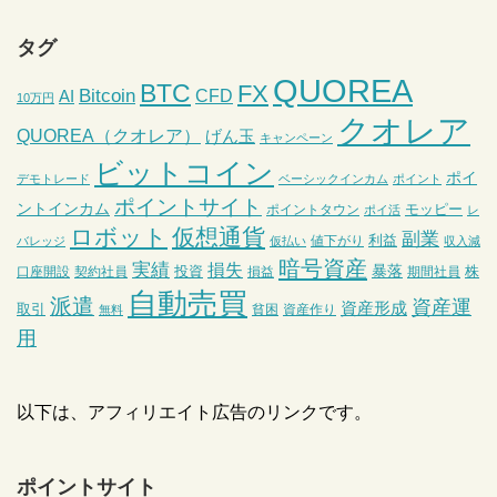
タグ
QUOREA
BTC
FX
Bitcoin
CFD
AI
10万円
クオレア
QUOREA（クオレア）
げん玉
キャンペーン
ビットコイン
ポイ
デモトレード
ベーシックインカム
ポイント
ポイントサイト
ントインカム
モッピー
ポイントタウン
ポイ活
レ
ロボット
仮想通貨
副業
利益
値下がり
バレッジ
仮払い
収入減
暗号資産
実績
損失
暴落
投資
株
口座開設
契約社員
損益
期間社員
自動売買
派遣
資産運
資産形成
取引
貧困
資産作り
無料
用
以下は、アフィリエイト広告のリンクです。
ポイントサイト