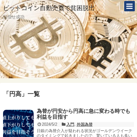
ビットコイン自動売買で貧困脱出
目指せ成功
「
円高
」
一覧
為替が円安から円高に急に変わる時でも
利益を目指す
2024/5/2
入門
,
外国為替
日銀の為替介入が疑われる状況がゴールデンウイーク
のタイミングで起きましたので、驚いている人も多い