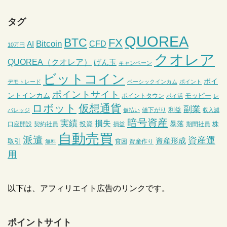
タグ
QUOREA
BTC
FX
Bitcoin
CFD
AI
10万円
クオレア
QUOREA（クオレア）
げん玉
キャンペーン
ビットコイン
ポイ
デモトレード
ベーシックインカム
ポイント
ポイントサイト
ントインカム
モッピー
ポイントタウン
ポイ活
レ
ロボット
仮想通貨
副業
利益
値下がり
バレッジ
仮払い
収入減
暗号資産
実績
損失
暴落
投資
株
口座開設
契約社員
損益
期間社員
自動売買
派遣
資産運
資産形成
取引
貧困
資産作り
無料
用
以下は、アフィリエイト広告のリンクです。
ポイントサイト