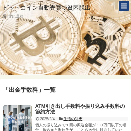
ビットコイン自動売買で貧困脱出
目指せ成功
「
出金手数料
」
一覧
ATM引き出し手数料や振り込み手数料の
節約方法
2025/2/4
生活の知恵
個人の振り込みで１回の振込金額が１０万円以下の場
合、振込元と振込先が、ことら送金に対応していた