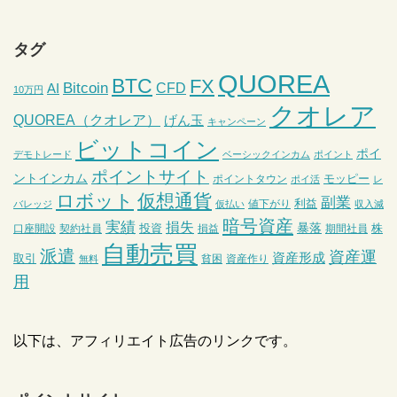
タグ
QUOREA
BTC
FX
Bitcoin
CFD
AI
10万円
クオレア
QUOREA（クオレア）
げん玉
キャンペーン
ビットコイン
ポイ
デモトレード
ベーシックインカム
ポイント
ポイントサイト
ントインカム
モッピー
ポイントタウン
ポイ活
レ
ロボット
仮想通貨
副業
利益
値下がり
バレッジ
仮払い
収入減
暗号資産
実績
損失
暴落
投資
株
口座開設
契約社員
損益
期間社員
自動売買
派遣
資産運
資産形成
取引
貧困
資産作り
無料
用
以下は、アフィリエイト広告のリンクです。