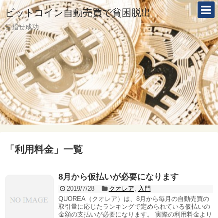
ビットコイン自動売買で貧困脱出
目指せ成功
「
利用料金
」
一覧
8月から仮払いが必要になります
2019/7/28
クオレア
,
入門
QUOREA（クオレア）は、8月から毎月の自動売買の
取引量に応じたランキングで定められている仮払いの
金額の支払いが必要になります。 実際の利用料金より