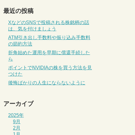
最近の投稿
XなどのSNSで投稿される株銘柄の話
は、気を付けましょう
ATM引き出し手数料や振り込み手数料
の節約方法
折角始めた運用を早期に償還手続した
ら
ポイントでNVIDIAの株を買う方法を見
つけた
後悔ばかりの人生にならないように
アーカイブ
2025年
9月
2月
1月