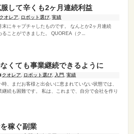
服して辛くも2ヶ月連続利益
クオレア
,
ロボット選び
,
実績
月末にキャプチャしたものです。 なんとか2ヶ月連続
ることができました。 QUOREA（ク...
居なくても事業継続できるように
クオレア
,
ロボット選び
,
入門
,
実績
い時、まだお客様と出会いに恵まれていない状態では、
業継続も困難です。 私は、これまで、自分で会社を作り
金を稼ぐ副業