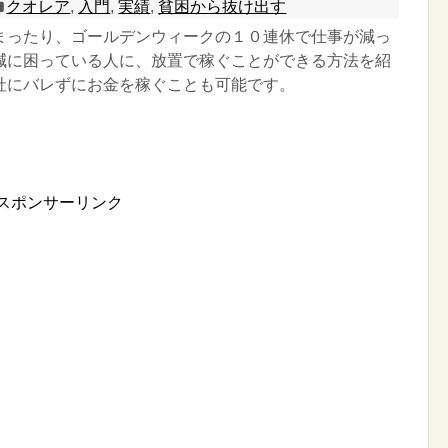
クオレア
,
入門
,
実績
,
貧困から抜け出す
まったり、ゴールデンウィークの１０連休で仕事が減っ
減に困っている人に、放置で稼ぐことができる方法を紹
社にバレずにお金を稼ぐことも可能です。
スポンサーリンク