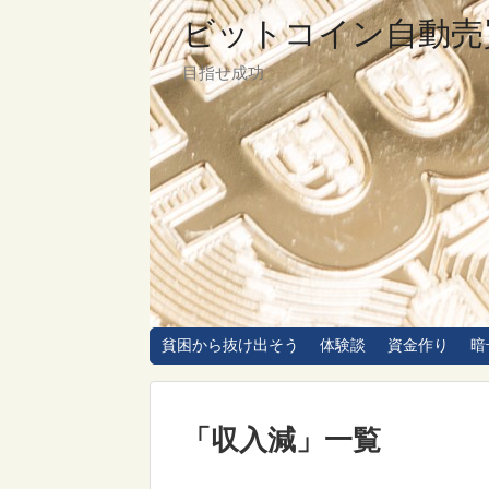
ビットコイン自動売
目指せ成功
貧困から抜け出そう
体験談
資金作り
暗
「
収入減
」
一覧