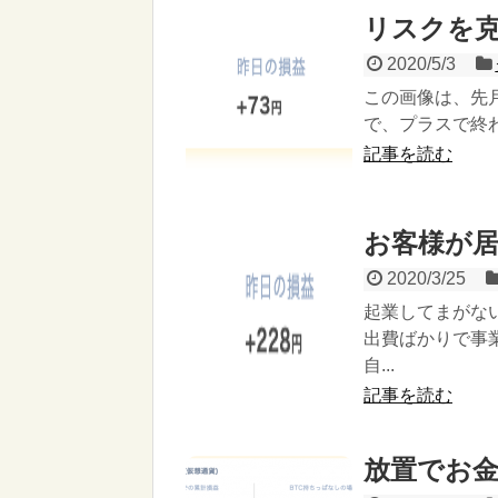
リスクを克
2020/5/3
この画像は、先
で、プラスで終わ
記事を読む
お客様が
2020/3/25
起業してまがな
出費ばかりで事
自...
記事を読む
放置でお