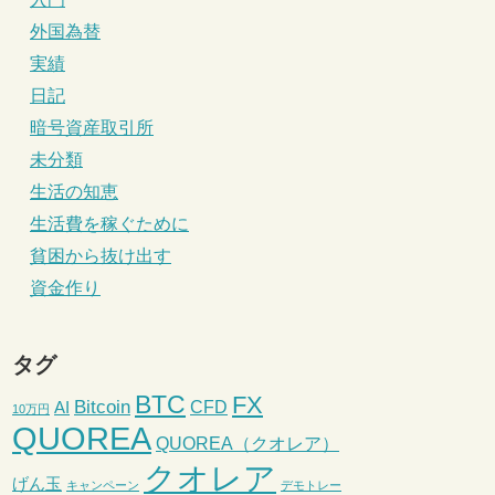
外国為替
実績
日記
暗号資産取引所
未分類
生活の知恵
生活費を稼ぐために
貧困から抜け出す
資金作り
タグ
BTC
FX
Bitcoin
CFD
AI
10万円
QUOREA
QUOREA（クオレア）
クオレア
げん玉
キャンペーン
デモトレー