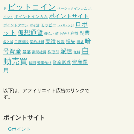
ビットコイン
ド
ベーシックインカム
ポ
ポイントサイト
ポイントインカム
イント
ロボ
モッピー
ポイントタウン
ポイ活
レバレッジ
ット
仮想通貨
副業
利益
値下がり
仮払い
暗
実績
損失
投資
口座開設
契約社員
損益
収入減
自
号資産
派遣
暴落
株取引
期間社員
無料
動売買
資産運
資産形成
貧困
資産作り
用
以下は、アフィリエイト広告のリンクで
す。
ポイントサイト
Gポイント