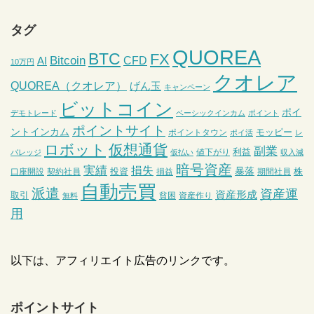
タグ
QUOREA
BTC
FX
Bitcoin
CFD
AI
10万円
クオレア
QUOREA（クオレア）
げん玉
キャンペーン
ビットコイン
ポイ
デモトレード
ベーシックインカム
ポイント
ポイントサイト
ントインカム
モッピー
ポイントタウン
ポイ活
レ
ロボット
仮想通貨
副業
利益
値下がり
バレッジ
仮払い
収入減
暗号資産
実績
損失
暴落
投資
株
口座開設
契約社員
損益
期間社員
自動売買
派遣
資産運
資産形成
取引
貧困
資産作り
無料
用
以下は、アフィリエイト広告のリンクです。
ポイントサイト