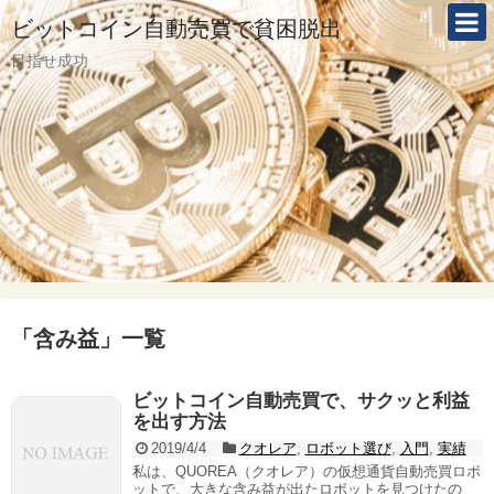
ビットコイン自動売買で貧困脱出
目指せ成功
「
含み益
」
一覧
ビットコイン自動売買で、サクッと利益
を出す方法
2019/4/4
クオレア
,
ロボット選び
,
入門
,
実績
私は、QUOREA（クオレア）の仮想通貨自動売買ロボ
ットで、大きな含み益が出たロボットを見つけたの