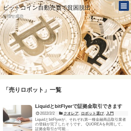
ビットコイン自動売買で貧困脱出
目指せ成功
「
売りロボット
」
一覧
LiquidとbitFlyerで証拠金取引できます
2022/2/2
クオレア
,
ロボット選び
,
入門
LiquidとbitFlyerが、それぞれ第一種金融商品取引業者
の登録が完了したそうです。 QUOREAを利用して、
証拠金取引が可能...