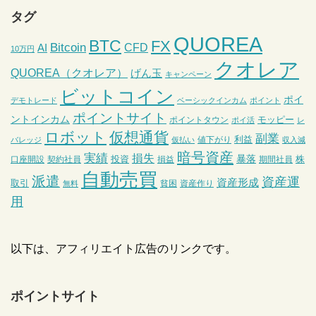
タグ
QUOREA
BTC
FX
Bitcoin
CFD
AI
10万円
クオレア
QUOREA（クオレア）
げん玉
キャンペーン
ビットコイン
ポイ
デモトレード
ベーシックインカム
ポイント
ポイントサイト
ントインカム
モッピー
ポイントタウン
ポイ活
レ
ロボット
仮想通貨
副業
利益
値下がり
バレッジ
仮払い
収入減
暗号資産
実績
損失
暴落
投資
株
口座開設
契約社員
損益
期間社員
自動売買
派遣
資産運
資産形成
取引
貧困
資産作り
無料
用
以下は、アフィリエイト広告のリンクです。
ポイントサイト