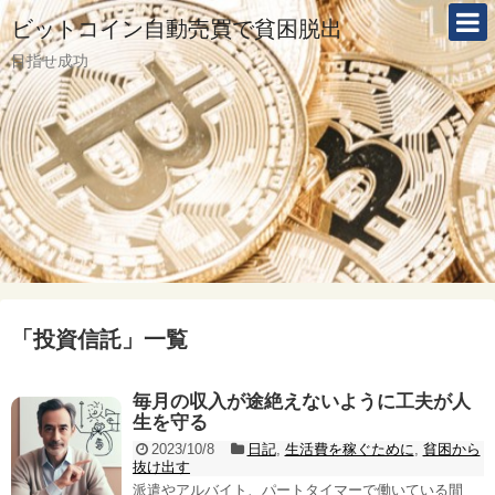
ビットコイン自動売買で貧困脱出
目指せ成功
「
投資信託
」
一覧
毎月の収入が途絶えないように工夫が人
生を守る
2023/10/8
日記
,
生活費を稼ぐために
,
貧困から
抜け出す
派遣やアルバイト、パートタイマーで働いている間