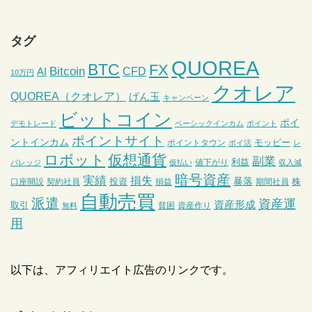
タグ
QUOREA
BTC
FX
Bitcoin
CFD
AI
10万円
クオレア
QUOREA（クオレア）
げん玉
キャンペーン
ビットコイン
ポイ
デモトレード
ベーシックインカム
ポイント
ポイントサイト
ントインカム
モッピー
ポイントタウン
ポイ活
レ
ロボット
仮想通貨
副業
利益
値下がり
バレッジ
仮払い
収入減
暗号資産
実績
損失
暴落
投資
株
口座開設
契約社員
損益
期間社員
自動売買
派遣
資産運
資産形成
取引
貧困
資産作り
無料
用
以下は、アフィリエイト広告のリンクです。