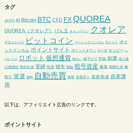
タグ
QUOREA
BTC
FX
Bitcoin
CFD
AI
10万円
クオレア
QUOREA（クオレア）
げん玉
キャンペーン
ビットコイン
ポイ
デモトレード
ベーシックインカム
ポイント
ポイントサイト
ントインカム
モッピー
ポイントタウン
ポイ活
レ
ロボット
仮想通貨
副業
利益
値下がり
バレッジ
仮払い
収入減
暗号資産
実績
損失
暴落
投資
株
口座開設
契約社員
損益
期間社員
自動売買
派遣
資産運
資産形成
取引
貧困
資産作り
無料
用
以下は、アフィリエイト広告のリンクです。
ポイントサイト