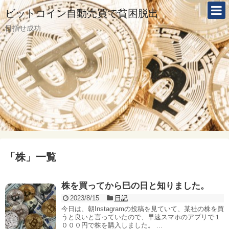
ビットコイン自動売買で貧困脱出
目指せ成功
「
株
」
一覧
株を買ってから巳の日と知りました。
2023/8/15
日記
今日は、朝Instagramの投稿を見ていて、某社の株を買
うと良いと言っていたので、早速スマホのアプリで１
０００円で株を購入しました。 ...