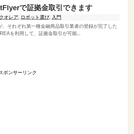
bitFlyerで証拠金取引できます
クオレア
,
ロボット選び
,
入門
tFlyerが、それぞれ第一種金融商品取引業者の登録が完了した
OREAを利用して、証拠金取引が可能...
スポンサーリンク