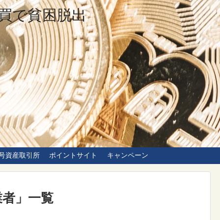
買で貧困脱出
号資産取引所
ポイントサイト
キャンペーン
業者
」
一覧