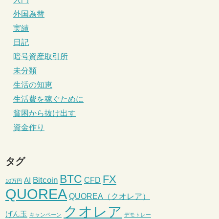
外国為替
実績
日記
暗号資産取引所
未分類
生活の知恵
生活費を稼ぐために
貧困から抜け出す
資金作り
タグ
BTC
FX
Bitcoin
CFD
AI
10万円
QUOREA
QUOREA（クオレア）
クオレア
げん玉
キャンペーン
デモトレー