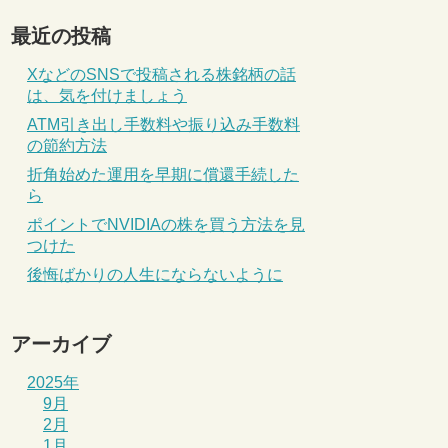
最近の投稿
XなどのSNSで投稿される株銘柄の話
は、気を付けましょう
ATM引き出し手数料や振り込み手数料
の節約方法
折角始めた運用を早期に償還手続した
ら
ポイントでNVIDIAの株を買う方法を見
つけた
後悔ばかりの人生にならないように
アーカイブ
2025年
9月
2月
1月