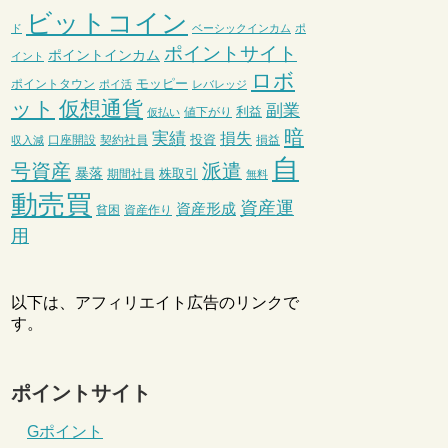
ビットコイン
ド
ベーシックインカム
ポ
ポイントサイト
ポイントインカム
イント
ロボ
モッピー
ポイントタウン
ポイ活
レバレッジ
ット
仮想通貨
副業
利益
値下がり
仮払い
暗
実績
損失
投資
口座開設
契約社員
損益
収入減
自
号資産
派遣
暴落
株取引
期間社員
無料
動売買
資産運
資産形成
貧困
資産作り
用
以下は、アフィリエイト広告のリンクで
す。
ポイントサイト
Gポイント