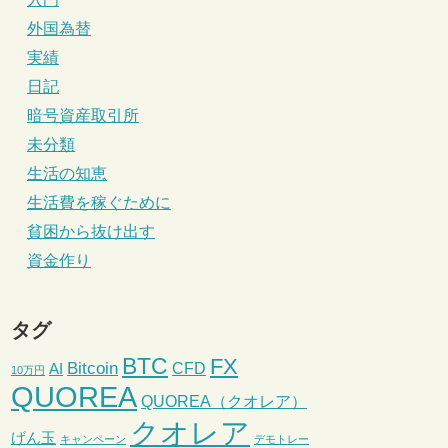
外国為替
実績
日記
暗号資産取引所
未分類
生活の知恵
生活費を稼ぐために
貧困から抜け出す
資金作り
タグ
BTC
FX
Bitcoin
CFD
AI
10万円
QUOREA
QUOREA（クオレア）
クオレア
げん玉
キャンペーン
デモトレー