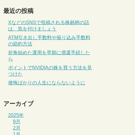
最近の投稿
XなどのSNSで投稿される株銘柄の話
は、気を付けましょう
ATM引き出し手数料や振り込み手数料
の節約方法
折角始めた運用を早期に償還手続した
ら
ポイントでNVIDIAの株を買う方法を見
つけた
後悔ばかりの人生にならないように
アーカイブ
2025年
9月
2月
1月