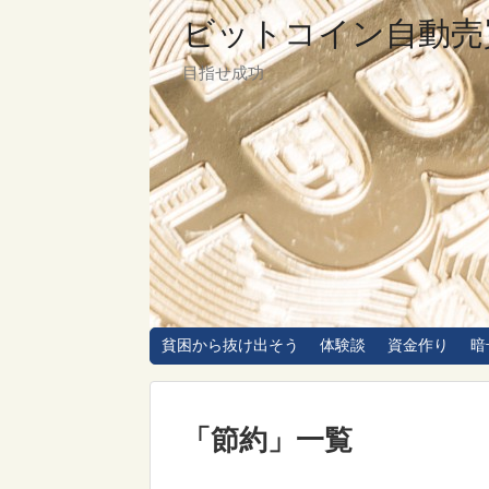
ビットコイン自動売
目指せ成功
貧困から抜け出そう
体験談
資金作り
暗
「
節約
」
一覧