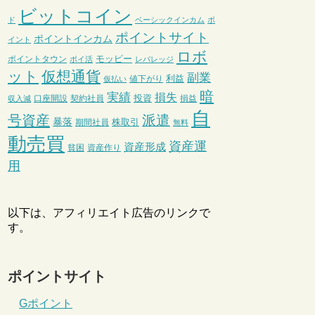
ビットコイン
ド
ベーシックインカム
ポ
ポイントサイト
ポイントインカム
イント
ロボ
モッピー
ポイントタウン
ポイ活
レバレッジ
ット
仮想通貨
副業
利益
値下がり
仮払い
暗
実績
損失
投資
口座開設
契約社員
損益
収入減
自
号資産
派遣
暴落
株取引
期間社員
無料
動売買
資産運
資産形成
貧困
資産作り
用
以下は、アフィリエイト広告のリンクで
す。
ポイントサイト
Gポイント