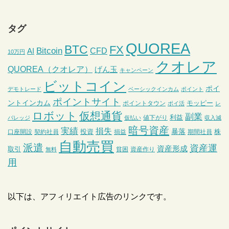
タグ
QUOREA
BTC
FX
Bitcoin
CFD
AI
10万円
クオレア
QUOREA（クオレア）
げん玉
キャンペーン
ビットコイン
ポイ
デモトレード
ベーシックインカム
ポイント
ポイントサイト
ントインカム
モッピー
ポイントタウン
ポイ活
レ
ロボット
仮想通貨
副業
利益
値下がり
バレッジ
仮払い
収入減
暗号資産
実績
損失
暴落
投資
株
口座開設
契約社員
損益
期間社員
自動売買
派遣
資産運
資産形成
取引
貧困
資産作り
無料
用
以下は、アフィリエイト広告のリンクです。