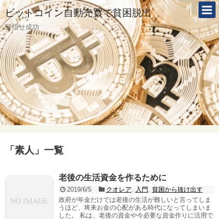
ビットコイン自動売買で貧困脱出
目指せ成功
「
素人
」
一覧
老後の生活資金を作るために
2019/6/5
クオレア
,
入門
,
貧困から抜け出す
政府が年金だけでは老後の生活が難しいと言ってしま
うほど、将来お金の心配がある時代になってしまいま
した。 私は、老後の資金や今必要な資金作りに活用で