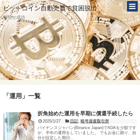
ビットコイン自動売買で貧困脱出
目指せ成功
「
運用
」
一覧
折角始めた運用を早期に償還手続したら
2025/1/27
日記
,
暗号資産取引所
バイナンスジャパン(Binance Japan)でADAを少額です
が、半年の運用をしていました。 でもお金に困り、自
分が設定した期日...