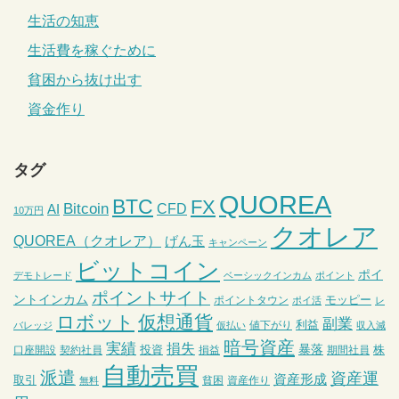
生活の知恵
生活費を稼ぐために
貧困から抜け出す
資金作り
タグ
QUOREA
BTC
FX
Bitcoin
CFD
AI
10万円
クオレア
QUOREA（クオレア）
げん玉
キャンペーン
ビットコイン
ポイ
デモトレード
ベーシックインカム
ポイント
ポイントサイト
ントインカム
モッピー
ポイントタウン
ポイ活
レ
ロボット
仮想通貨
副業
利益
値下がり
バレッジ
仮払い
収入減
暗号資産
実績
損失
暴落
投資
株
口座開設
契約社員
損益
期間社員
自動売買
派遣
資産運
資産形成
取引
貧困
資産作り
無料