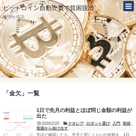
ビットコイン自動売買で貧困脱出
目指せ成功
「
金欠
」
一覧
1日で先月の利益とほぼ同じ金額の利益が
出た
2020/2/20
クオレア
,
ロボット選び
,
入門
,
実績
,
貧困から抜け出す
先ほど確認したら、先月と同じくらいの金額を、1日