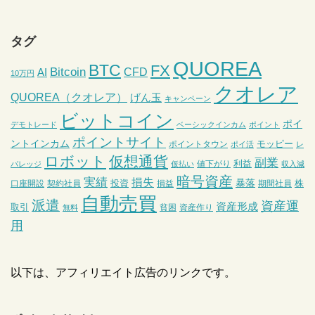
タグ
QUOREA
BTC
FX
Bitcoin
CFD
AI
10万円
クオレア
QUOREA（クオレア）
げん玉
キャンペーン
ビットコイン
ポイ
デモトレード
ベーシックインカム
ポイント
ポイントサイト
ントインカム
モッピー
ポイントタウン
ポイ活
レ
ロボット
仮想通貨
副業
利益
値下がり
バレッジ
仮払い
収入減
暗号資産
実績
損失
暴落
投資
株
口座開設
契約社員
損益
期間社員
自動売買
派遣
資産運
資産形成
取引
貧困
資産作り
無料
用
以下は、アフィリエイト広告のリンクです。