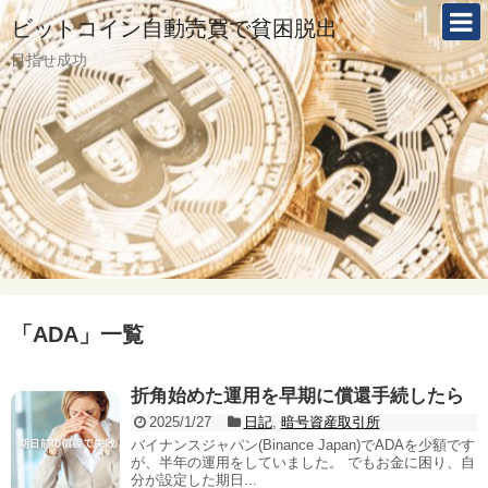
ビットコイン自動売買で貧困脱出
目指せ成功
「
ADA
」
一覧
折角始めた運用を早期に償還手続したら
2025/1/27
日記
,
暗号資産取引所
バイナンスジャパン(Binance Japan)でADAを少額です
が、半年の運用をしていました。 でもお金に困り、自
分が設定した期日...