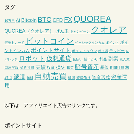
タグ
QUOREA
BTC
FX
Bitcoin
CFD
AI
10万円
クオレア
QUOREA（クオレア）
げん玉
キャンペーン
ビットコイン
ポイ
デモトレード
ベーシックインカム
ポイント
ポイントサイト
ントインカム
モッピー
ポイントタウン
ポイ活
レ
ロボット
仮想通貨
副業
利益
値下がり
バレッジ
仮払い
収入減
暗号資産
実績
損失
暴落
投資
株
口座開設
契約社員
損益
期間社員
自動売買
派遣
資産運
資産形成
取引
貧困
資産作り
無料
用
以下は、アフィリエイト広告のリンクです。
ポイントサイト