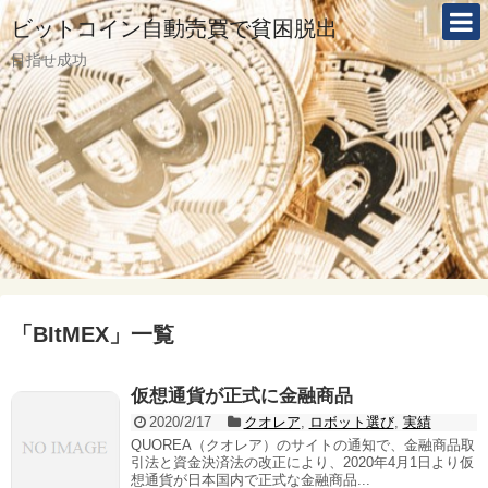
ビットコイン自動売買で貧困脱出
目指せ成功
「
BItMEX
」
一覧
仮想通貨が正式に金融商品
2020/2/17
クオレア
,
ロボット選び
,
実績
QUOREA（クオレア）のサイトの通知で、金融商品取
引法と資金決済法の改正により、2020年4月1日より仮
想通貨が日本国内で正式な金融商品...