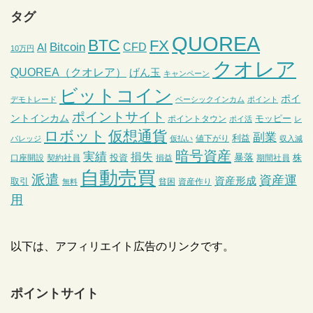
タグ
QUOREA
BTC
FX
Bitcoin
CFD
AI
10万円
クオレア
QUOREA（クオレア）
げん玉
キャンペーン
ビットコイン
ポイ
デモトレード
ベーシックインカム
ポイント
ポイントサイト
ントインカム
モッピー
ポイントタウン
ポイ活
レ
ロボット
仮想通貨
副業
利益
値下がり
バレッジ
仮払い
収入減
暗号資産
実績
損失
暴落
投資
株
口座開設
契約社員
損益
期間社員
自動売買
派遣
資産運
資産形成
取引
貧困
資産作り
無料
用
以下は、アフィリエイト広告のリンクです。
ポイントサイト