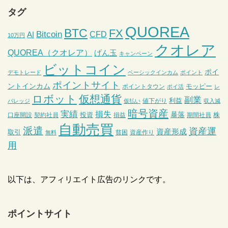
タグ
QUOREA
BTC
FX
Bitcoin
CFD
AI
10万円
クオレア
QUOREA（クオレア）
げん玉
キャンペーン
ビットコイン
ポイ
デモトレード
ベーシックインカム
ポイント
ポイントサイト
ントインカム
モッピー
ポイントタウン
ポイ活
レ
ロボット
仮想通貨
副業
利益
値下がり
バレッジ
仮払い
収入減
暗号資産
実績
損失
暴落
投資
株
口座開設
契約社員
損益
期間社員
自動売買
派遣
資産運
資産形成
取引
貧困
資産作り
無料
用
以下は、アフィリエイト広告のリンクです。
ポイントサイト