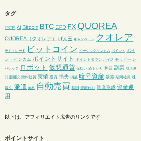
タグ
QUOREA
BTC
FX
Bitcoin
CFD
AI
10万円
クオレア
QUOREA（クオレア）
げん玉
キャンペーン
ビットコイン
ポイ
デモトレード
ベーシックインカム
ポイント
ポイントサイト
ントインカム
モッピー
ポイントタウン
ポイ活
レ
ロボット
仮想通貨
副業
利益
値下がり
バレッジ
仮払い
収入減
暗号資産
実績
損失
暴落
投資
株
口座開設
契約社員
損益
期間社員
自動売買
派遣
資産運
資産形成
取引
貧困
資産作り
無料
用
以下は、アフィリエイト広告のリンクです。
ポイントサイト