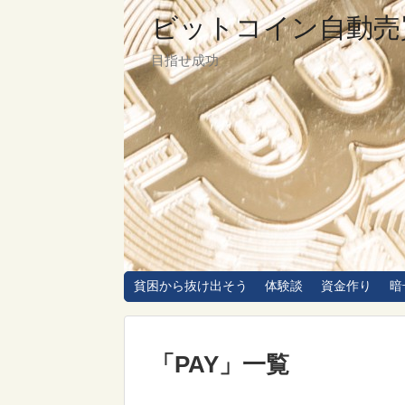
ビットコイン自動売
目指せ成功
貧困から抜け出そう
体験談
資金作り
暗
「
PAY
」
一覧