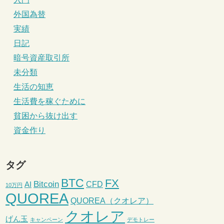
外国為替
実績
日記
暗号資産取引所
未分類
生活の知恵
生活費を稼ぐために
貧困から抜け出す
資金作り
タグ
BTC
FX
Bitcoin
CFD
AI
10万円
QUOREA
QUOREA（クオレア）
クオレア
げん玉
キャンペーン
デモトレー