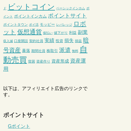
ビットコイン
ド
ベーシックインカム
ポ
ポイントサイト
ポイントインカム
イント
ロボ
モッピー
ポイントタウン
ポイ活
レバレッジ
ット
仮想通貨
副業
利益
値下がり
仮払い
暗
実績
損失
投資
口座開設
契約社員
損益
収入減
自
号資産
派遣
暴落
株取引
期間社員
無料
動売買
資産運
資産形成
貧困
資産作り
用
以下は、アフィリエイト広告のリンクで
す。
ポイントサイト
Gポイント