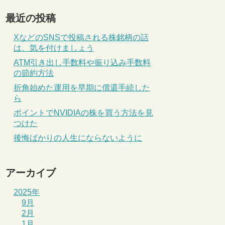
最近の投稿
XなどのSNSで投稿される株銘柄の話
は、気を付けましょう
ATM引き出し手数料や振り込み手数料
の節約方法
折角始めた運用を早期に償還手続した
ら
ポイントでNVIDIAの株を買う方法を見
つけた
後悔ばかりの人生にならないように
アーカイブ
2025年
9月
2月
1月