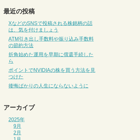
最近の投稿
XなどのSNSで投稿される株銘柄の話
は、気を付けましょう
ATM引き出し手数料や振り込み手数料
の節約方法
折角始めた運用を早期に償還手続した
ら
ポイントでNVIDIAの株を買う方法を見
つけた
後悔ばかりの人生にならないように
アーカイブ
2025年
9月
2月
1月