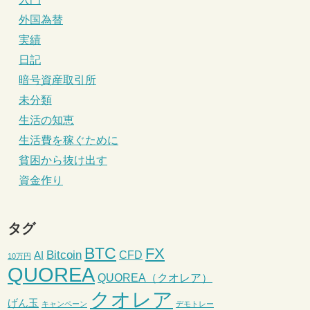
外国為替
実績
日記
暗号資産取引所
未分類
生活の知恵
生活費を稼ぐために
貧困から抜け出す
資金作り
タグ
BTC
FX
Bitcoin
CFD
AI
10万円
QUOREA
QUOREA（クオレア）
クオレア
げん玉
キャンペーン
デモトレー