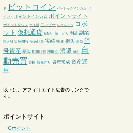
ビットコイン
ド
ベーシックインカム
ポ
ポイントサイト
ポイントインカム
イント
ロボ
モッピー
ポイントタウン
ポイ活
レバレッジ
ット
仮想通貨
副業
利益
値下がり
仮払い
暗
実績
損失
投資
口座開設
契約社員
損益
収入減
自
号資産
派遣
暴落
株取引
期間社員
無料
動売買
資産運
資産形成
貧困
資産作り
用
以下は、アフィリエイト広告のリンクで
す。
ポイントサイト
Gポイント