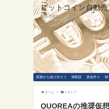
ビットコイン自動売
目指せ成功
貧困から抜け出そう
体験談
資金作り
暗
ホーム
クオレア
QUOREAの推奨仮