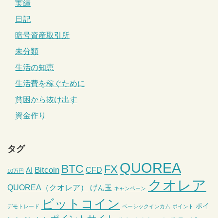
実績
日記
暗号資産取引所
未分類
生活の知恵
生活費を稼ぐために
貧困から抜け出す
資金作り
タグ
QUOREA
BTC
FX
Bitcoin
CFD
AI
10万円
クオレア
QUOREA（クオレア）
げん玉
キャンペーン
ビットコイン
ポイ
デモトレード
ベーシックインカム
ポイント