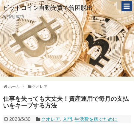
ビットコイン自動売買で貧困脱出
目指せ成功
ホーム
クオレア
仕事を失っても大丈夫！資産運用で毎月の支払
いをキープする方法
2023/5/30
クオレア
,
入門
,
生活費を稼ぐために