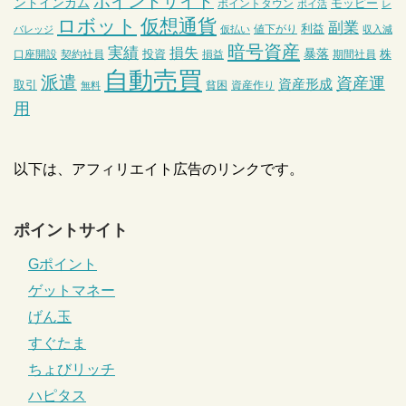
ポイントサイト
ントインカム
モッピー
ポイントタウン
ポイ活
レ
ロボット
仮想通貨
副業
利益
値下がり
バレッジ
仮払い
収入減
暗号資産
実績
損失
暴落
投資
株
口座開設
契約社員
損益
期間社員
自動売買
派遣
資産運
資産形成
取引
貧困
資産作り
無料
用
以下は、アフィリエイト広告のリンクです。
ポイントサイト
Gポイント
ゲットマネー
げん玉
すぐたま
ちょびリッチ
ハピタス