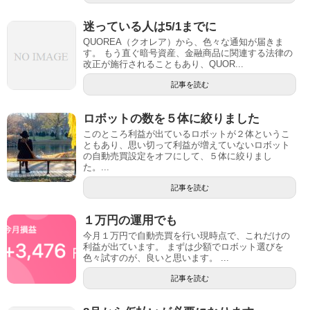
迷っている人は5/1までに
QUOREA（クオレア）から、色々な通知が届きま
す。 もう直ぐ暗号資産、金融商品に関連する法律の
改正が施行されることもあり、QUOR...
記事を読む
ロボットの数を５体に絞りました
このところ利益が出ているロボットが２体というこ
ともあり、思い切って利益が増えていないロボット
の自動売買設定をオフにして、５体に絞りまし
た。...
記事を読む
１万円の運用でも
今月１万円で自動売買を行い現時点で、これだけの
利益が出ています。 まずは少額でロボット選びを
色々試すのが、良いと思います。 ...
記事を読む