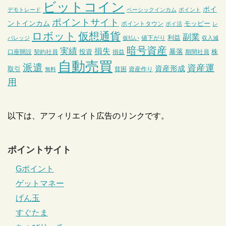
ビットコイン
ポイ
デモトレード
ベーシックインカム
ポイント
ポイントサイト
ントインカム
モッピー
ポイントタウン
ポイ活
レ
ロボット
仮想通貨
副業
利益
値下がり
バレッジ
仮払い
収入減
暗号資産
実績
損失
暴落
投資
株
口座開設
契約社員
損益
期間社員
自動売買
派遣
資産運
資産形成
取引
貧困
資産作り
無料
用
以下は、アフィリエイト広告のリンクです。
ポイントサイト
Gポイント
ゲットマネー
げん玉
すぐたま