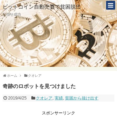
ビットコイン自動売買で貧困脱出
目指せ成功
ホーム
クオレア
奇跡のロボットを見つけました
2019/4/25
クオレア
,
実績
,
貧困から抜け出す
スポンサーリンク