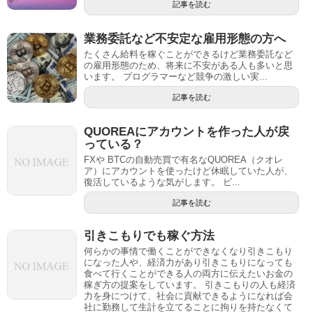
記事を読む
業務委託など不安定な雇用形態の方へ
たくさん給料を稼ぐことができるけど業務委託など
の雇用形態のため、将来に不安がある人も多いと思
います。 プログラマーなど競争の激しい実...
記事を読む
QUOREAにアカウントを作った人が戻
っている？
FXや BTCの自動売買で有名なQUOREA（クオレ
ア）にアカウントを使ったけど休眠していた人が、
復活しているような気がします。 ビ...
記事を読む
引きこもりでも稼ぐ方法
何らかの事情で働くことができなくなり引きこもり
になった人や、経済力があり引きこもりになっても
食べて行くことができる人の両方に伝えたいお金の
稼ぎ方の提案をしています。 引きこもりの人も経済
力を身につけて、社会に貢献できるようになれば会
社に勤務して生計を立てることに拘りを持たなくて