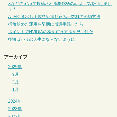
XなどのSNSで投稿される株銘柄の話は、気を付けまし
ょう
ATM引き出し手数料や振り込み手数料の節約方法
折角始めた運用を早期に償還手続したら
ポイントでNVIDIAの株を買う方法を見つけた
後悔ばかりの人生にならないように
アーカイブ
2025年
9月
2月
1月
2024年
2023年
2022年