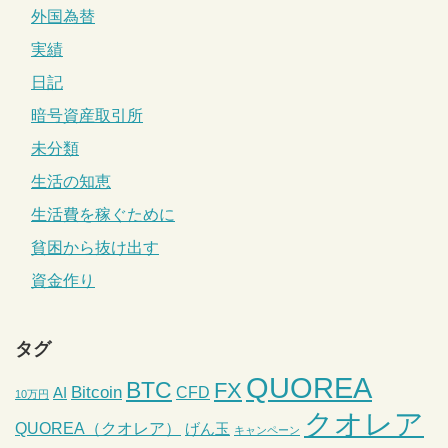
外国為替
実績
日記
暗号資産取引所
未分類
生活の知恵
生活費を稼ぐために
貧困から抜け出す
資金作り
タグ
QUOREA
BTC
FX
Bitcoin
CFD
AI
10万円
クオレア
QUOREA（クオレア）
げん玉
キャンペーン