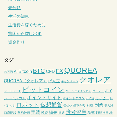
未分類
生活の知恵
生活費を稼ぐために
貧困から抜け出す
資金作り
タグ
QUOREA
BTC
FX
Bitcoin
CFD
AI
10万円
クオレア
QUOREA（クオレア）
げん玉
キャンペーン
ビットコイン
ポイ
デモトレード
ベーシックインカム
ポイント
ポイントサイト
ントインカム
モッピー
ポイントタウン
ポイ活
レ
ロボット
仮想通貨
副業
利益
値下がり
バレッジ
仮払い
収入減
暗号資産
実績
損失
暴落
投資
株
口座開設
契約社員
損益
期間社員