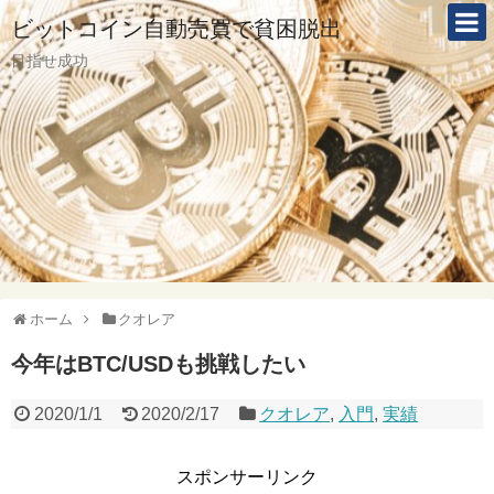
ビットコイン自動売買で貧困脱出
目指せ成功
ホーム
クオレア
今年はBTC/USDも挑戦したい
2020/1/1
2020/2/17
クオレア
,
入門
,
実績
スポンサーリンク