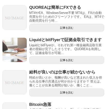
QUOREAは簡単にFXできる
MT4やEA、WindowsServer不要 MT4は、FXの自動
売買を行うためのフリーソフトです。 EAは、MT4で
自動売買を行う時...
記事を読む
LiquidとbitFlyerで証拠金取引できます
LiquidとbitFlyerが、それぞれ第一種金融商品取引業
者の登録が完了したそうです。 QUOREAを利用し
て、証拠金取引が可能...
記事を読む
給料が良いのは仕事が続かないから
時給が高いとか、報酬が高いなど恵まれた収入を得
られる仕事の共通点が何か分かりますか？ 答えは、
働くことが出来る期間が短いか、働くこと...
記事を読む
Bitcoin急落