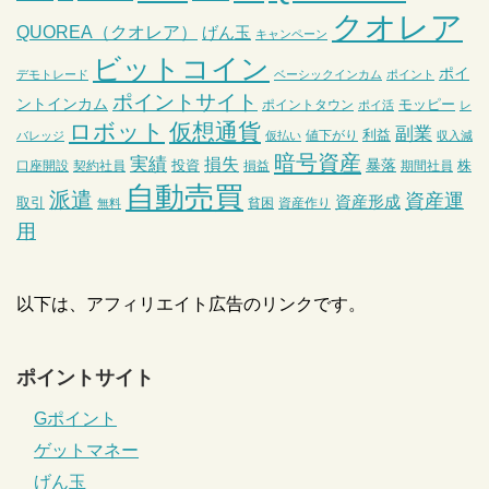
クオレア
QUOREA（クオレア）
げん玉
キャンペーン
ビットコイン
ポイ
デモトレード
ベーシックインカム
ポイント
ポイントサイト
ントインカム
モッピー
ポイントタウン
ポイ活
レ
ロボット
仮想通貨
副業
利益
値下がり
バレッジ
仮払い
収入減
暗号資産
実績
損失
暴落
投資
株
口座開設
契約社員
損益
期間社員
自動売買
派遣
資産運
資産形成
取引
貧困
資産作り
無料
用
以下は、アフィリエイト広告のリンクです。
ポイントサイト
Gポイント
ゲットマネー
げん玉