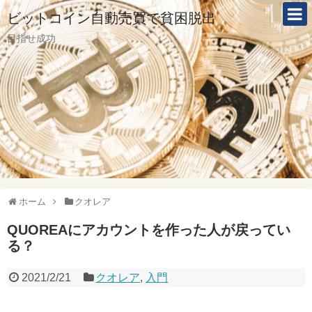
ビットコイン自動売買で貧困脱出
目指せ成功
ホーム
クオレア
QUOREAにアカウントを作った人が戻ってい
る？
2021/2/21
クオレア
,
入門