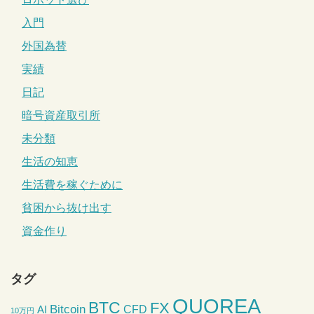
入門
外国為替
実績
日記
暗号資産取引所
未分類
生活の知恵
生活費を稼ぐために
貧困から抜け出す
資金作り
タグ
QUOREA
BTC
FX
Bitcoin
CFD
AI
10万円