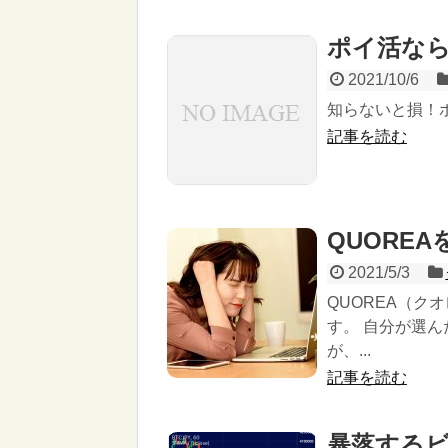
ポイ活な
2021/10/6
知らないと損！ポ
記事を読む
QUORE
2021/5/3
QUOREA（
す。 自分が選
が、...
記事を読む
暴落する