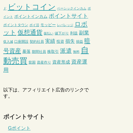
ビットコイン
ド
ベーシックインカム
ポ
ポイントサイト
ポイントインカム
イント
ロボ
モッピー
ポイントタウン
ポイ活
レバレッジ
ット
仮想通貨
副業
利益
値下がり
仮払い
暗
実績
損失
投資
口座開設
契約社員
損益
収入減
自
号資産
派遣
暴落
株取引
期間社員
無料
動売買
資産運
資産形成
貧困
資産作り
用
以下は、アフィリエイト広告のリンクで
す。
ポイントサイト
Gポイント