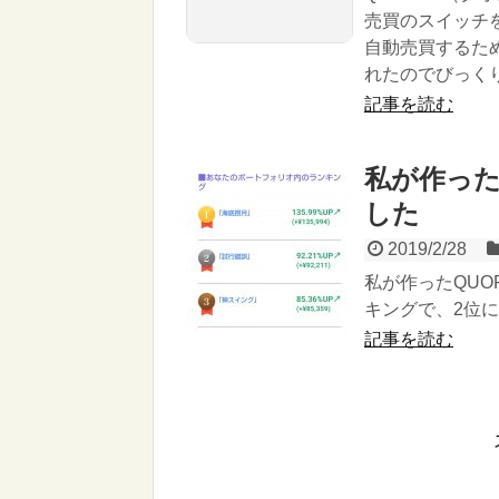
売買のスイッチ
自動売買するため
れたのでびっく
記事を読む
私が作っ
した
2019/2/28
私が作ったQU
キングで、2位
記事を読む