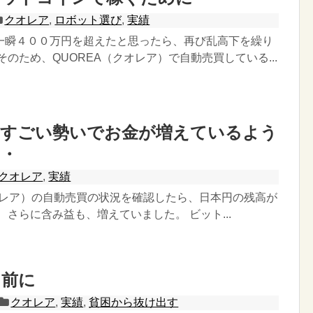
クオレア
,
ロボット選び
,
実績
一瞬４００万円を超えたと思ったら、再び乱高下を繰り
そのため、QUOREA（クオレア）で自動売買している...
々すごい勢いでお金が増えているよう
・・
クオレア
,
実績
クオレア）の自動売買の状況を確認したら、日本円の残高が
 さらに含み益も、増えていました。 ビット...
る前に
クオレア
,
実績
,
貧困から抜け出す