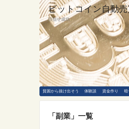
ビットコイン自動売
目指せ成功
貧困から抜け出そう
体験談
資金作り
暗
「
副業
」
一覧