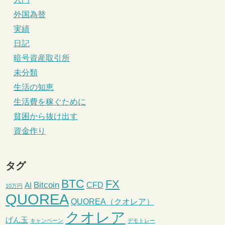
外国為替
実績
日記
暗号資産取引所
未分類
生活の知恵
生活費を稼ぐために
貧困から抜け出す
資金作り
タグ
BTC
FX
Bitcoin
CFD
AI
10万円
QUOREA
QUOREA（クオレア）
クオレア
げん玉
キャンペーン
デモトレー