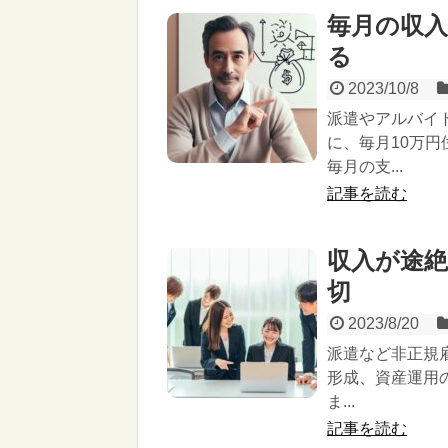
毎月の収
る
2023/10/8
派遣やアルバイ
に、毎月10万
毎月の支...
記事を読む
収入が途
切
2023/8/20
派遣など非正規
形成、資産運用
ま...
記事を読む