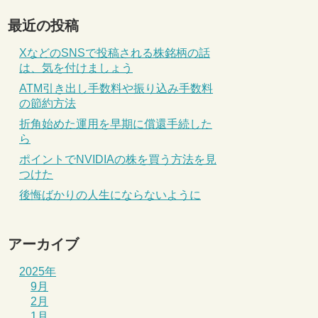
最近の投稿
XなどのSNSで投稿される株銘柄の話
は、気を付けましょう
ATM引き出し手数料や振り込み手数料
の節約方法
折角始めた運用を早期に償還手続した
ら
ポイントでNVIDIAの株を買う方法を見
つけた
後悔ばかりの人生にならないように
アーカイブ
2025年
9月
2月
1月