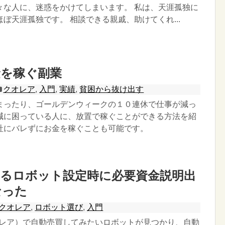
々な人に、迷惑をかけてしまいます。 私は、天涯孤独に
ぼ天涯孤独です。 相談できる親戚、助けてくれ...
金を稼ぐ副業
クオレア
,
入門
,
実績
,
貧困から抜け出す
まったり、ゴールデンウィークの１０連休で仕事が減っ
減に困っている人に、放置で稼ぐことができる方法を紹
社にバレずにお金を稼ぐことも可能です。
するロボット設定時に必要資金説明出
なった
クオレア
,
ロボット選び
,
入門
クオレア）で自動売買してみたいロボットが見つかり、自動