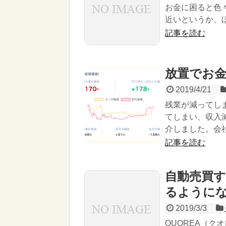
お金に困ると色
近いというか、ほ
記事を読む
放置でお
2019/4/21
残業が減ってし
てしまい、収入
介しました。会
記事を読む
自動売買
るように
2019/3/3
QUOREA（