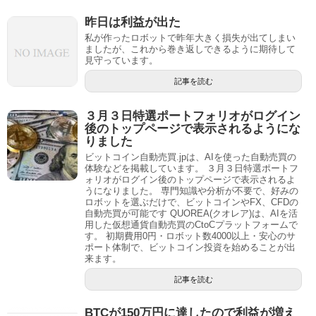
昨日は利益が出た
私が作ったロボットで昨年大きく損失が出てしまい
ましたが、これから巻き返しできるように期待して
見守っています。
記事を読む
３月３日特選ポートフォリオがログイン
後のトップページで表示されるようにな
りました
ビットコイン自動売買.jpは、AIを使った自動売買の
体験などを掲載しています。 ３月３日特選ポートフ
ォリオがログイン後のトップページで表示されるよ
うになりました。 専門知識や分析が不要で、好みの
ロボットを選ぶだけで、ビットコインやFX、CFDの
自動売買が可能です QUOREA(クオレア)は、AIを活
用した仮想通貨自動売買のCtoCプラットフォームで
す。 初期費用0円・ロボット数4000以上・安心のサ
ポート体制で、ビットコイン投資を始めることが出
来ます。
記事を読む
BTCが150万円に達したので利益が増え