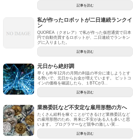
記事を読む
私が作ったロボットが二日連続ランクイ
ン
QUOREA（クオレア）で私が作った仮想通貨で日本
円で自動売買するロボットが、二日連続でランキン
グに入りました。
記事を読む
元日から絶好調
早くも昨年12月の月間の利益の半分に達しようとす
る勢いで、元日からお金が増えています。 ビットコ
インの価格を確認したら、１BTCが3...
記事を読む
業務委託など不安定な雇用形態の方へ
たくさん給料を稼ぐことができるけど業務委託など
の雇用形態のため、将来に不安がある人も多いと思
います。 プログラマーなど競争の激しい実...
記事を読む