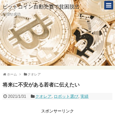
ビットコイン自動売買で貧困脱出
目指せ成功
ホーム
クオレア
将来に不安がある若者に伝えたい
2021/1/31
クオレア
,
ロボット選び
,
実績
スポンサーリンク