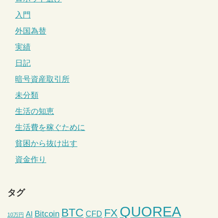
入門
外国為替
実績
日記
暗号資産取引所
未分類
生活の知恵
生活費を稼ぐために
貧困から抜け出す
資金作り
タグ
QUOREA
BTC
FX
Bitcoin
CFD
AI
10万円