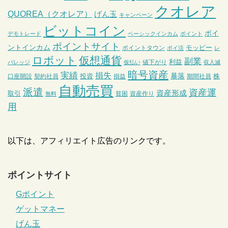
クオレア
QUOREA（クオレア）
げん玉
キャンペーン
ビットコイン
ポイ
デモトレード
ベーシックインカム
ポイント
ポイントサイト
ントインカム
モッピー
ポイントタウン
ポイ活
レ
ロボット
仮想通貨
副業
利益
値下がり
バレッジ
仮払い
収入減
暗号資産
実績
損失
暴落
投資
株
口座開設
契約社員
損益
期間社員
自動売買
派遣
資産運
資産形成
取引
貧困
資産作り
無料
用
以下は、アフィリエイト広告のリンクです。
ポイントサイト
Gポイント
ゲットマネー
げん玉