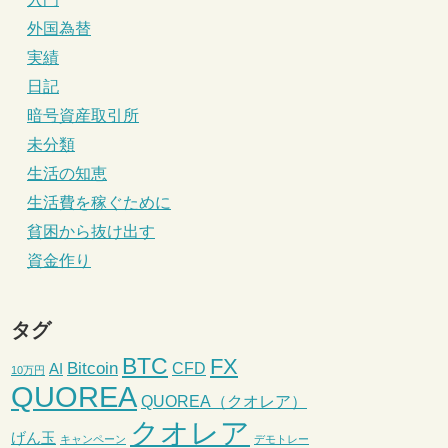
外国為替
実績
日記
暗号資産取引所
未分類
生活の知恵
生活費を稼ぐために
貧困から抜け出す
資金作り
タグ
BTC
FX
Bitcoin
CFD
AI
10万円
QUOREA
QUOREA（クオレア）
クオレア
げん玉
キャンペーン
デモトレー