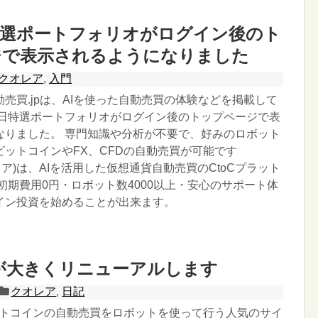
特選ポートフォリオがログイン後のト
ジで表示されるようになりました
クオレア
,
入門
売買.jpは、AIを使った自動売買の体験などを掲載して
３日特選ポートフォリオがログイン後のトップページで表
なりました。 専門知識や分析が不要で、好みのロボット
ビットコインやFX、CFDの自動売買が可能です
オレア)は、AIを活用した仮想通貨自動売買のCtoCプラット
初期費用0円・ロボット数4000以上・安心のサポート体
イン投資を始めることが出来ます。
Aが大きくリニューアルします
クオレア
,
日記
ビットコインの自動売買をロボットを使って行う人気のサイ