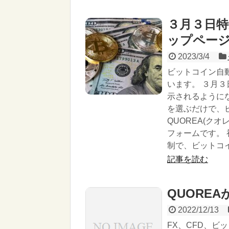
３月３日
ップペー
2023/3/4
ビットコイン自動
います。 ３月
示されるように
を選ぶだけで、
QUOREA(ク
フォームです。 
制で、ビットコ
記事を読む
QUORE
2022/12/13
FX、CFD、