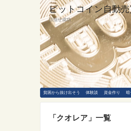
ビットコイン自動売
目指せ成功
貧困から抜け出そう
体験談
資金作り
暗
「
クオレア
」
一覧