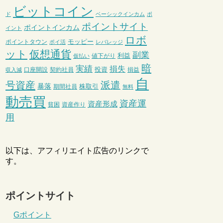
ビットコイン
ド
ベーシックインカム
ポ
ポイントサイト
ポイントインカム
イント
ロボ
モッピー
ポイントタウン
ポイ活
レバレッジ
ット
仮想通貨
副業
利益
値下がり
仮払い
暗
実績
損失
投資
口座開設
契約社員
損益
収入減
自
号資産
派遣
暴落
株取引
期間社員
無料
動売買
資産運
資産形成
貧困
資産作り
用
以下は、アフィリエイト広告のリンクで
す。
ポイントサイト
Gポイント