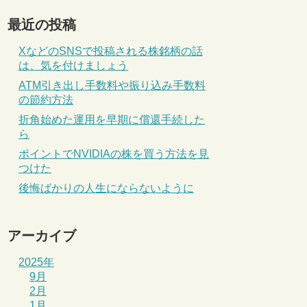
最近の投稿
XなどのSNSで投稿される株銘柄の話
は、気を付けましょう
ATM引き出し手数料や振り込み手数料
の節約方法
折角始めた運用を早期に償還手続した
ら
ポイントでNVIDIAの株を買う方法を見
つけた
後悔ばかりの人生にならないように
アーカイブ
2025年
9月
2月
1月