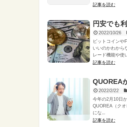
記事を読む
円安でも
2022/10/26
ビットコインや
いいのかわから
レード機能や使
記事を読む
QUOREAが
2022/2/22
今年の2月10日
QUOREA（ク
にな...
記事を読む